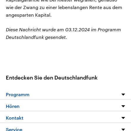
wie der Zwang zu einer lebenslangen Rente aus dem
angesparten Kapital.
Diese Nachricht wurde am 03.12.2024 im Programm
Deutschlandfunk gesendet.
Entdecken Sie den Deutschlandfunk
Programm
Programm
Hören
Alle Sendungen
Livestream
Kontakt
Die Nachrichten
Audios
Hörerservice
Service