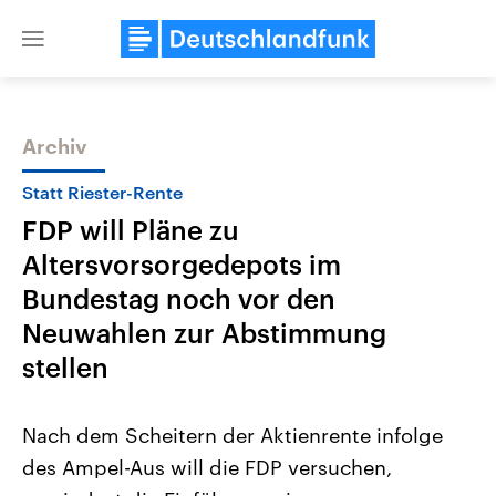
Close
menu
Archiv
Themen
Statt Riester-Rente
FDP will Pläne zu
Altersvorsorgedepots im
Bundestag noch vor den
Neuwahlen zur Abstimmung
stellen
Landtagswahl Sachsen-Anhalt
USA
2026
Aktuelle Beiträge, Analys
Alle Informationen
Hintergründe
Nach dem Scheitern der Aktienrente infolge
Sachsen-Anhalt wählt am 6.
Wirtschaftlich und militäri
September 2026 einen neuen
gehören die Vereinigten S
des Ampel-Aus will die FDP versuchen,
Landtag. Seit 2021 wird das
den mächtigsten Ländern 
Bundesland von einer Koalition aus
mit großem Einfluss auf d