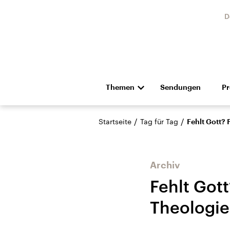
D
Themen
Sendungen
P
Die Nachrichten
Politik
/
/
Startseite
Tag für Tag
Fehlt Gott? 
Hörspiel und Feature
Musik
Archiv
Fehlt Gott
Theologie
Landtagswahl Sachsen-
USA
Anhalt 2026
Aktuel