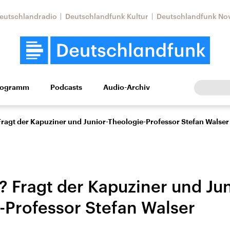
eutschlandradio
Deutschlandfunk Kultur
Deutschlandfunk No
rogramm
Podcasts
Audio-Archiv
Wirtschaft
Wissen
Kultur
Europa
Gesellschaf
Fragt der Kapuziner und Junior-Theologie-Professor Stefan Walser
? Fragt der Kapuziner und Jun
-Professor Stefan Walser
Nahostkonflikt
Iran
le Beiträge,
Aktuelle Lage und
Aktuelle Lage und