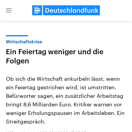
Close
menu
Wirtschaftskrise
Themen
Ein Feiertag weniger und die
Folgen
Ob sich die Wirtschaft ankurbeln lässt, wenn
ein Feiertag gestrichen wird, ist umstritten.
Befürworter sagen, ein zusätzlicher Arbeitstag
Landtagswahl Sachsen-Anhalt
USA
bringt 8,6 Milliarden Euro. Kritiker warnen vor
2026
Aktuelle Beiträge, Analys
weniger Erholungspausen im Arbeitsleben. Ein
Alle Informationen
Hintergründe
Sachsen-Anhalt wählt am 6.
Wirtschaftlich und militäri
Streitgespräch.
September 2026 einen neuen
gehören die Vereinigten S
Landtag. Seit 2021 wird das
den mächtigsten Ländern 
Bundesland von einer Koalition aus
mit großem Einfluss auf d