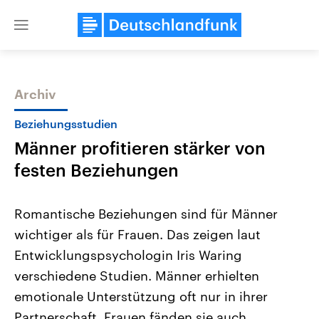
Close
menu
Archiv
Themen
Beziehungsstudien
Männer profitieren stärker von
festen Beziehungen
Romantische Beziehungen sind für Männer
wichtiger als für Frauen. Das zeigen laut
Landtagswahl Sachsen-Anhalt
USA
Entwicklungspsychologin Iris Waring
2026
Aktuelle Beiträge, Analys
Alle Informationen
Hintergründe
verschiedene Studien. Männer erhielten
Sachsen-Anhalt wählt am 6.
Wirtschaftlich und militäri
September 2026 einen neuen
gehören die Vereinigten S
emotionale Unterstützung oft nur in ihrer
Landtag. Seit 2021 wird das
den mächtigsten Ländern 
Partnerschaft, Frauen fänden sie auch
Bundesland von einer Koalition aus
mit großem Einfluss auf d