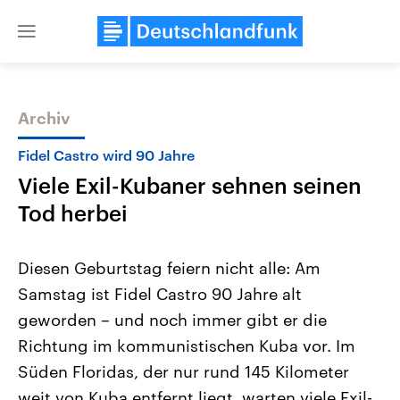
Close
menu
Archiv
Themen
Fidel Castro wird 90 Jahre
Viele Exil-Kubaner sehnen seinen
Tod herbei
Diesen Geburtstag feiern nicht alle: Am
Samstag ist Fidel Castro 90 Jahre alt
Landtagswahl Sachsen-Anhalt
USA
geworden – und noch immer gibt er die
2026
Aktuelle Beiträge, Analys
Alle Informationen
Hintergründe
Richtung im kommunistischen Kuba vor. Im
Sachsen-Anhalt wählt am 6.
Wirtschaftlich und militäri
September 2026 einen neuen
gehören die Vereinigten S
Süden Floridas, der nur rund 145 Kilometer
Landtag. Seit 2021 wird das
den mächtigsten Ländern 
weit von Kuba entfernt liegt, warten viele Exil-
Bundesland von einer Koalition aus
mit großem Einfluss auf d