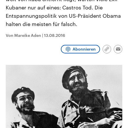
CDU, SPD und FDP regiert.-
aktuelle Weltgeschehen.
Kubaner nur auf eines: Castros Tod. Die
Umfragen, Prognosen,
Wahlprogramme, aktuelle Berichte
Entspannungspolitik von US-Präsident Obama
Sendungen
Programm
Podcasts
und Hintergründe zu den Parteien
und Kandidaten der anstehenden
halten die meisten für falsch.
Wahl.
Audio-Archiv
Von Mareike Aden
|
13.08.2016
Abonnieren
Link
Emai
kopieren/te