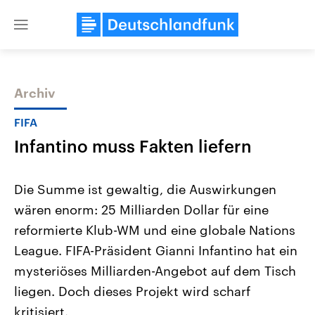
Close
menu
Archiv
Themen
FIFA
Infantino muss Fakten liefern
Die Summe ist gewaltig, die Auswirkungen
wären enorm: 25 Milliarden Dollar für eine
reformierte Klub-WM und eine globale Nations
Landtagswahl Sachsen-Anhalt
USA
League. FIFA-Präsident Gianni Infantino hat ein
2026
Aktuelle Beiträge, Analys
Alle Informationen
mysteriöses Milliarden-Angebot auf dem Tisch
Hintergründe
Sachsen-Anhalt wählt am 6.
Wirtschaftlich und militäri
liegen. Doch dieses Projekt wird scharf
September 2026 einen neuen
gehören die Vereinigten S
Landtag. Seit 2021 wird das
den mächtigsten Ländern 
kritisiert.
Bundesland von einer Koalition aus
mit großem Einfluss auf d