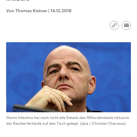
CDU, SPD und FDP regiert.-
aktuelle Weltgeschehen.
Umfragen, Prognosen,
Von Thomas Kistner
|
14.12.2018
Wahlprogramme, aktuelle Berichte
Sendungen
Programm
Podcasts
und Hintergründe zu den Parteien
und Kandidaten der anstehenden
Link
Wahl.
Emai
kopieren/te
Audio-Archiv
Gianni Infantino hat noch nicht alle Details des Milliardendeals inklusive
der Rechte-Verkäufe auf den Tisch gelegt. (dpa / Christian Charisius)