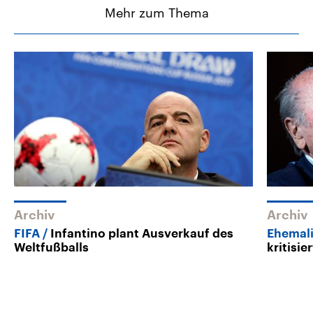
Mehr zum Thema
Archiv
Archiv
FIFA
Infantino plant Ausverkauf des
Ehemali
Weltfußballs
kritisi