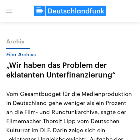
Close
menu
Archiv
Themen
Film-Archive
„Wir haben das Problem der
eklatanten Unterfinanzierung“
Vom Gesamtbudget für die Medienproduktion
in Deutschland gehe weniger als ein Prozent
Landtagswahl Sachsen-Anhalt
USA
an die Film- und Rundfunkarchive, sagte der
2026
Aktuelle Beiträge, Analys
Alle Informationen
Hintergründe
Filmemacher Thorolf Lipp vom Deutschen
Sachsen-Anhalt wählt am 6.
Wirtschaftlich und militäri
September 2026 einen neuen
gehören die Vereinigten S
Kulturrat im DLF. Darin zeige sich ein
Landtag. Seit 2021 wird das
den mächtigsten Ländern 
„eklatantes Ungleichgewicht“. Aufgabe der
Bundesland von einer Koalition aus
mit großem Einfluss auf d