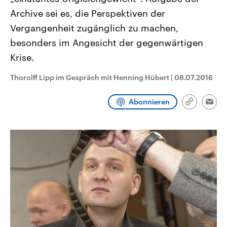
CDU, SPD und FDP regiert.-
aktuelle Weltgeschehen.
Archive sei es, die Perspektiven der
Umfragen, Prognosen,
Wahlprogramme, aktuelle Berichte
Vergangenheit zugänglich zu machen,
Sendungen
Programm
Podcasts
und Hintergründe zu den Parteien
und Kandidaten der anstehenden
besonders im Angesicht der gegenwärtigen
Wahl.
Krise.
Audio-Archiv
Thorolff Lipp im Gespräch mit Henning Hübert
|
08.07.2016
Abonnieren
Link
Emai
kopieren/te