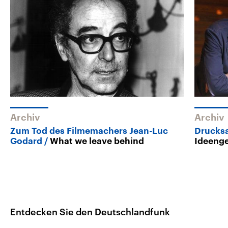
Archiv
Archiv
Zum Tod des Filmemachers Jean-Luc
Drucks
Godard
What we leave behind
Ideeng
Entdecken Sie den Deutschlandfunk