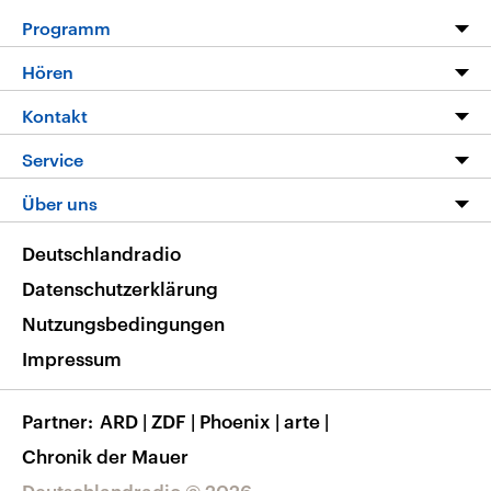
Programm
Programm
Hören
Alle Sendungen
Livestream
Kontakt
Die Nachrichten
Audios
Hörerservice
Service
Nachrichtenleicht
Podcasts
Social Media
FAQ
Über uns
Neue Beiträge auf dlf.de
Deutschlandfunk App
Newsletter
Deutschlandradio
Themen-Schwerpunkte
Nachrichten App
Deutschlandradio
Veranstaltungen
Presse
Frequenzen
Datenschutzerklärung
Musikliste
Ausbildung und Karriere
Nutzungsbedingungen
RSS
Transparenz
Impressum
Korrekturen
Barrierefreiheit
Partner
ARD
|
ZDF
|
Phoenix
|
arte
|
Chronik der Mauer