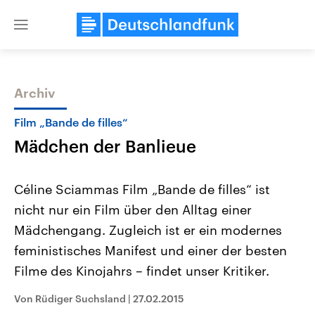
Close
menu
Archiv
Themen
Film „Bande de filles“
Mädchen der Banlieue
Céline Sciammas Film „Bande de filles“ ist
nicht nur ein Film über den Alltag einer
Mädchengang. Zugleich ist er ein modernes
Landtagswahl Sachsen-Anhalt
USA
feministisches Manifest und einer der besten
2026
Aktuelle Beiträge, Analys
Alle Informationen
Filme des Kinojahrs – findet unser Kritiker.
Hintergründe
Sachsen-Anhalt wählt am 6.
Wirtschaftlich und militäri
September 2026 einen neuen
gehören die Vereinigten S
Von Rüdiger Suchsland
|
27.02.2015
Landtag. Seit 2021 wird das
den mächtigsten Ländern 
Bundesland von einer Koalition aus
mit großem Einfluss auf d