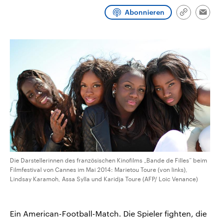
CDU, SPD und FDP regiert.-
aktuelle Weltgeschehen.
Abonnieren
Umfragen, Prognosen,
Link
Emai
Wahlprogramme, aktuelle Berichte
kopieren/te
Sendungen
Programm
Podcasts
und Hintergründe zu den Parteien
und Kandidaten der anstehenden
Wahl.
Audio-Archiv
Die Darstellerinnen des französischen Kinofilms „Bande de Filles“ beim
Filmfestival von Cannes im Mai 2014: Marietou Toure (von links),
Lindsay Karamoh, Assa Sylla und Karidja Toure (AFP/ Loic Venance)
Ein American-Football-Match. Die Spieler fighten, die