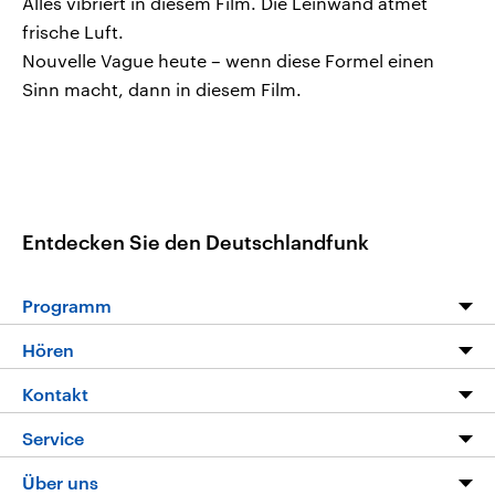
Alles vibriert in diesem Film. Die Leinwand atmet
frische Luft.
Nouvelle Vague heute – wenn diese Formel einen
Sinn macht, dann in diesem Film.
Entdecken Sie den Deutschlandfunk
Programm
Programm
Hören
Alle Sendungen
Livestream
Kontakt
Die Nachrichten
Audios
Hörerservice
Service
Nachrichtenleicht
Podcasts
Social Media
FAQ
Über uns
Neue Beiträge auf dlf.de
Deutschlandfunk App