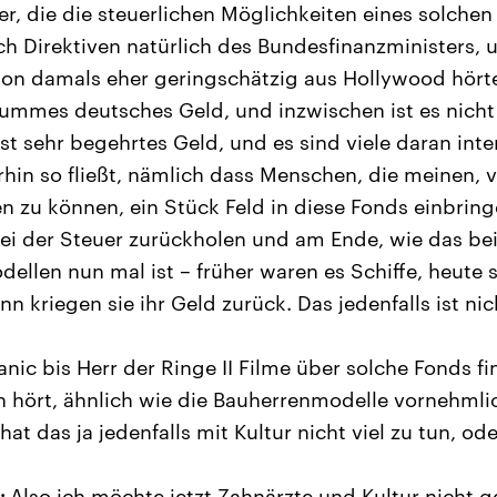
er, die die steuerlichen Möglichkeiten eines solchen
h Direktiven natürlich des Bundesfinanzministers, u
hon damals eher geringschätzig aus Hollywood hört
mmes deutsches Geld, und inzwischen ist es nic
st sehr begehrtes Geld, und es sind viele daran inte
rhin so fließt, nämlich dass Menschen, die meinen,
n zu können, ein Stück Feld in diese Fonds einbrin
bei der Steuer zurückholen und am Ende, wie das be
llen nun mal ist – früher waren es Schiffe, heute s
 kriegen sie ihr Geld zurück. Das jedenfalls ist nic
nic bis Herr der Ringe II Filme über solche Fonds fi
 hört, ähnlich wie die Bauherrenmodelle vornehml
at das ja jedenfalls mit Kultur nicht viel zu tun, od
:
Also ich möchte jetzt Zahnärzte und Kultur nicht 