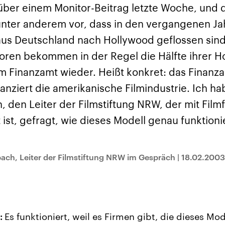
sen und
Hintergründe
Hintergründe
 über einem Monitor-Beitrag letzte Woche, und
Der Überfall der
Der Iran – seit der
rgründe
haftlich und
palästinensischen
Islamischen Revolu
unter anderem vor, dass in den vergangenen Ja
risch gehören die
Terrororganisation
1979 auch Islamisc
igten Staaten zu
Hamas im Oktober 2023
Republik Iran – ist e
 aus Deutschland nach Hollywood geflossen sin
ächtigsten
auf Israel hat in der
von einem
n der Erde, mit
Region wieder die
Religionsführer auto
oren bekommen in der Regel die Hälfte ihrer H
 Einfluss auf das
Gewalt entfacht. Israel
regierter Staat im 
le Weltgeschehen.
möchte die Hamas
Osten. Eine Feindsc
m Finanzamt wieder. Heißt konkret: das Finanza
zerstören. Diese wird wie
zu Israel und zu de
die Hisbollah im Libanon
ist fest in der
nanziert die amerikanische Filmindustrie. Ich h
vom Iran unterstützt.
Staatsideologie
verankert.
 den Leiter der Filmstiftung NRW, der mit Fil
 ist, gefragt, wie dieses Modell genau funktion
ch, Leiter der Filmstiftung NRW im Gespräch
|
18.02.2003
:
Es funktioniert, weil es Firmen gibt, die dieses Mo