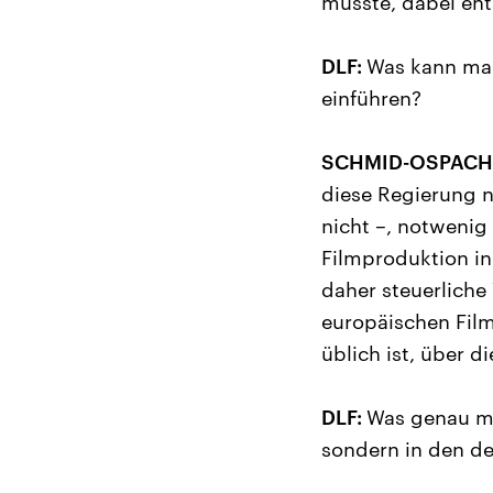
müsste, dabei ent
DLF:
Was kann man
einführen?
SCHMID-OSPACH
diese Regierung ni
nicht –, notwenig
Filmproduktion in
daher steuerliche 
europäischen Film
üblich ist, über d
DLF:
Was genau mu
sondern in den de