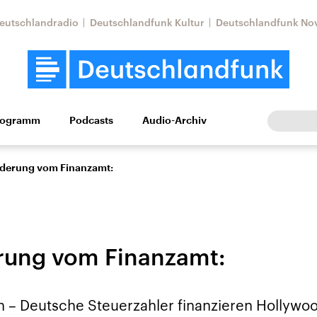
eutschlandradio
Deutschlandfunk Kultur
Deutschlandfunk No
rogramm
Podcasts
Audio-Archiv
Wirtschaft
Wissen
Kultur
Europa
Gesellschaf
rderung vom Finanzamt:
rung vom Finanzamt:
Nahostkonflikt
Iran
 – Deutsche Steuerzahler finanzieren Hollywoo
le Beiträge,
Aktuelle Lage und
Aktuelle Lage und