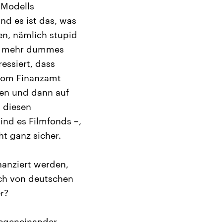
 Modells
nd es ist das, was
en, nämlich stupid
ht mehr dummes
ressiert, dass
 vom Finanzamt
gen und dann auf
i diesen
ind es Filmfonds –,
ht ganz sicher.
nanziert werden,
ich von deutschen
er?
gegeneinander