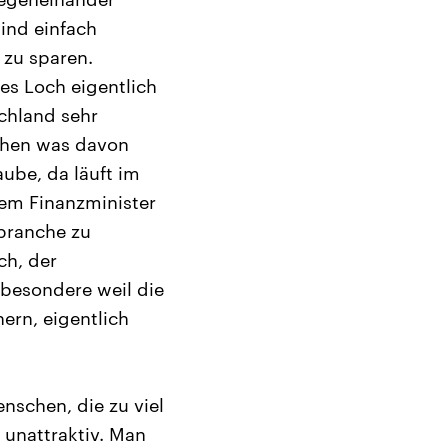
sind einfach
zu sparen.
ses Loch eigentlich
schland sehr
schen was davon
ube, da läuft im
em Finanzminister
mbranche zu
ch, der
sbesondere weil die
ern, eigentlich
nschen, die zu viel
 unattraktiv. Man