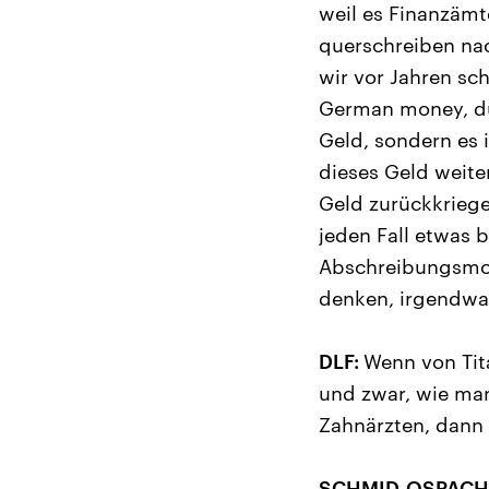
weil es Finanzämt
querschreiben nac
wir vor Jahren sc
German money, du
Geld, sondern es i
dieses Geld weite
Geld zurückkriege
jeden Fall etwas 
Abschreibungsmode
denken, irgendwann
DLF:
Wenn von Tita
und zwar, wie man
Zahnärzten, dann h
SCHMID-OSPACH