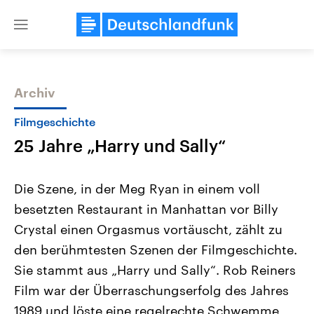
Close
menu
Archiv
Themen
Filmgeschichte
25 Jahre „Harry und Sally“
Die Szene, in der Meg Ryan in einem voll
besetzten Restaurant in Manhattan vor Billy
Crystal einen Orgasmus vortäuscht, zählt zu
Landtagswahl Sachsen-Anhalt
USA
den berühmtesten Szenen der Filmgeschichte.
2026
Aktuelle Beiträge, Analys
Alle Informationen
Sie stammt aus „Harry und Sally“. Rob Reiners
Hintergründe
Sachsen-Anhalt wählt am 6.
Wirtschaftlich und militäri
Film war der Überraschungserfolg des Jahres
September 2026 einen neuen
gehören die Vereinigten S
Landtag. Seit 2021 wird das
den mächtigsten Ländern 
1989 und löste eine regelrechte Schwemme
Bundesland von einer Koalition aus
mit großem Einfluss auf d