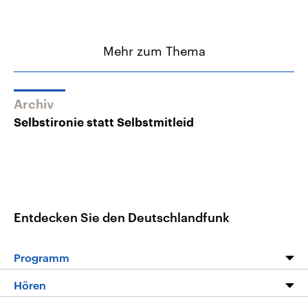
Mehr zum Thema
Archiv
Selbstironie statt Selbstmitleid
Entdecken Sie den Deutschlandfunk
Programm
Programm
Hören
Alle Sendungen
Livestream