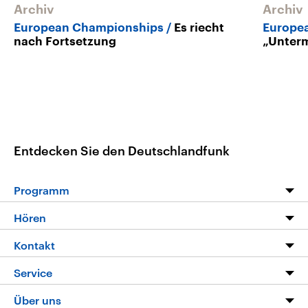
Archiv
Archiv
European Championships
Es riecht
Europe
nach Fortsetzung
„Unterm
Entdecken Sie den Deutschlandfunk
Programm
Programm
Hören
Alle Sendungen
Livestream
Kontakt
Die Nachrichten
Audios
Hörerservice
Service
Nachrichtenleicht
Podcasts
Social Media
FAQ
Über uns
Neue Beiträge auf dlf.de
Deutschlandfunk App