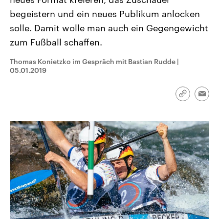
CDU, SPD und FDP regiert.-
aktuelle Weltgeschehen.
begeistern und ein neues Publikum anlocken
Umfragen, Prognosen,
Wahlprogramme, aktuelle Berichte
solle. Damit wolle man auch ein Gegengewicht
Sendungen
Programm
Podcasts
und Hintergründe zu den Parteien
und Kandidaten der anstehenden
zum Fußball schaffen.
Wahl.
Audio-Archiv
Thomas Konietzko im Gespräch mit Bastian Rudde
|
05.01.2019
Link
Emai
kopieren/te