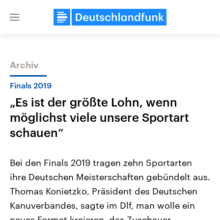
Close
menu
Archiv
Themen
Finals 2019
„Es ist der größte Lohn, wenn
möglichst viele unsere Sportart
schauen“
Bei den Finals 2019 tragen zehn Sportarten
Landtagswahl Sachsen-Anhalt
USA
ihre Deutschen Meisterschaften gebündelt aus.
2026
Aktuelle Beiträge, Analys
Alle Informationen
Hintergründe
Thomas Konietzko, Präsident des Deutschen
Sachsen-Anhalt wählt am 6.
Wirtschaftlich und militäri
September 2026 einen neuen
gehören die Vereinigten S
Kanuverbandes, sagte im Dlf, man wolle ein
Landtag. Seit 2021 wird das
den mächtigsten Ländern 
Bundesland von einer Koalition aus
neues Format kreieren, das Zuschauer
mit großem Einfluss auf d