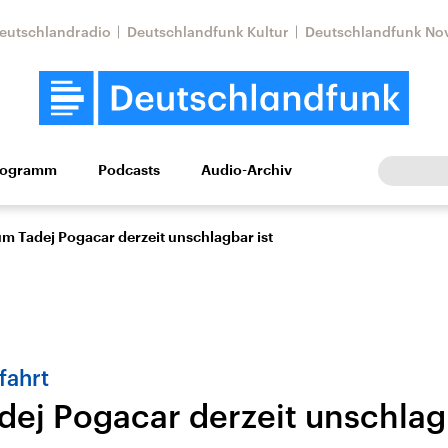
eutschlandradio
Deutschlandfunk Kultur
Deutschlandfunk No
rogramm
Podcasts
Audio-Archiv
Wirtschaft
Wissen
Kultur
Europa
Gesellschaf
m Tadej Pogacar derzeit unschlagbar ist
fahrt
ej Pogacar derzeit unschlagb
Nahostkonflikt
Iran
le Beiträge,
Aktuelle Lage und
Aktuelle Lage und