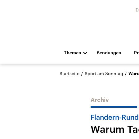
D
Themen
Sendungen
P
Die Nachrichten
Politik
/
/
Startseite
Sport am Sonntag
Waru
Hörspiel und Feature
Musik
Archiv
Flandern-Rund
Warum Tad
Landtagswahl Sachsen-
USA
Anhalt 2026
Aktuel