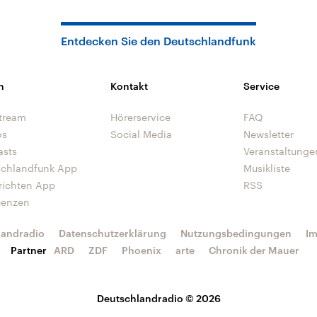
Entdecken Sie den Deutschlandfunk
n
Kontakt
Service
tream
Hörerservice
FAQ
os
Social Media
Newsletter
asts
Veranstaltunge
schlandfunk App
Musikliste
richten App
RSS
uenzen
landradio
Datenschutzerklärung
Nutzungsbedingungen
I
Partner
ARD
ZDF
Phoenix
arte
Chronik der Mauer
Deutschlandradio © 2026