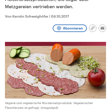
CDU, SPD und FDP regiert.-
aktuelle Weltgeschehen.
Metzgereien vertrieben werden.
Umfragen, Prognosen,
Wahlprogramme, aktuelle Berichte
Sendungen
Programm
Podcasts
und Hintergründe zu den Parteien
Von Kerstin Schweighöfer
|
04.10.2017
und Kandidaten der anstehenden
Wahl.
Audio-Archiv
Abonnieren
Link
Emai
kopieren/te
Vegane und vegetarische Wurstersatzprodukte: Vegetarischer
Fleischersatz ist gefragt. (imago/epd)