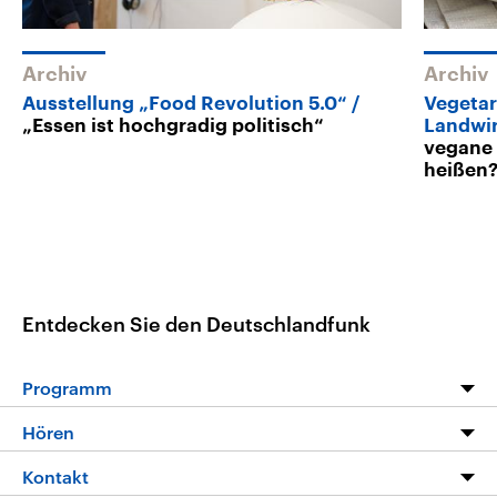
Archiv
Archiv
Ausstellung „Food Revolution 5.0“
Vegetar
„Essen ist hochgradig politisch“
Landwir
vegane 
heißen
Entdecken Sie den Deutschlandfunk
Programm
Programm
Hören
Alle Sendungen
Livestream
Kontakt
Die Nachrichten