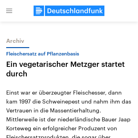
Close
menu
Archiv
Themen
Fleischersatz auf Pflanzenbasis
Ein vegetarischer Metzger startet
durch
Einst war er überzeugter Fleischesser, dann
kam 1997 die Schweinepest und nahm ihm das
Landtagswahl Sachsen-Anhalt
USA
Vertrauen in die Massentierhaltung.
2026
Aktuelle Beiträge, Analys
Alle Informationen
Hintergründe
Mittlerweile ist der niederländische Bauer Jaap
Sachsen-Anhalt wählt am 6.
Wirtschaftlich und militäri
September 2026 einen neuen
gehören die Vereinigten S
Korteweg ein erfolgreicher Produzent von
Landtag. Seit 2021 wird das
den mächtigsten Ländern 
Fleischersatzprodukten, die sogar über
Bundesland von einer Koalition aus
mit großem Einfluss auf d