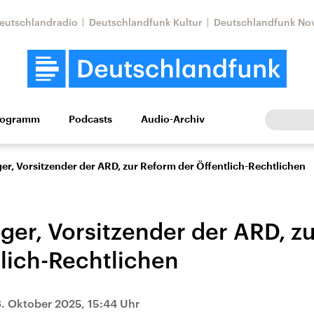
eutschlandradio
Deutschlandfunk Kultur
Deutschlandfunk No
rogramm
Podcasts
Audio-Archiv
Wirtschaft
Wissen
Kultur
Europa
Gesellschaf
ger, Vorsitzender der ARD, zur Reform der Öffentlich-Rechtlichen
ager, Vorsitzender der ARD, z
tlich-Rechtlichen
Nahostkonflikt
Iran
. Oktober 2025, 15:44 Uhr
le Beiträge,
Aktuelle Lage und
Aktuelle Lage und