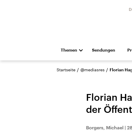
D
Themen
Sendungen
P
Die Nachrichten
Politik
/
/
Startseite
@mediasres
Florian Ha
Hörspiel und Feature
Musik
Florian H
der Öffen
Landtagswahl Sachsen-
USA
Borgers, Michael
|
28
Anhalt 2026
Aktuel