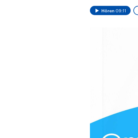
Alle Informationen
Analy
Sachsen-Anhalt wählt
Hinte
Hören
09:11
am 6. September 2026
Wirtsc
einen neuen Landtag.
militä
Seit 2021 wird das
Verein
Bundesland von einer
den m
Koalition aus CDU, SPD
Länder
und FDP regiert.-
großem
Umfragen, Prognosen,
aktuel
Wahlprogramme,
aktuelle Berichte und
Hintergründe zu den
Parteien und Kandidaten
der anstehenden Wahl.