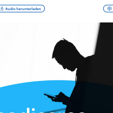
sen und
Hintergründe
Hintergründe
Der Überfall der
Der Iran – seit der
rgründe
Audio herunterladen
haftlich und
palästinensischen
Islamischen Revolu
risch gehören die
Terrororganisation
1979 auch Islamisc
igten Staaten zu
Hamas im Oktober 2023
Republik Iran – ist e
ächtigsten
auf Israel hat in der
von einem
n der Erde, mit
Region wieder die
Religionsführer auto
 Einfluss auf das
Gewalt entfacht. Israel
regierter Staat im 
le Weltgeschehen.
möchte die Hamas
Osten. Eine Feindsc
zerstören. Diese wird wie
zu Israel und zu de
die Hisbollah im Libanon
ist fest in der
vom Iran unterstützt.
Staatsideologie
verankert.