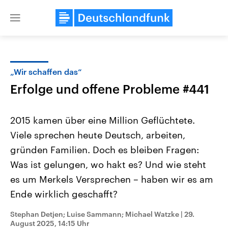
Close
menu
„Wir schaffen das“
Themen
Erfolge und offene Probleme #441
2015 kamen über eine Million Geflüchtete.
Viele sprechen heute Deutsch, arbeiten,
gründen Familien. Doch es bleiben Fragen:
Was ist gelungen, wo hakt es? Und wie steht
es um Merkels Versprechen – haben wir es am
Landtagswahl Sachsen-Anhalt
USA
2026
Aktuelle Beiträge, Analys
Ende wirklich geschafft?
Alle Informationen
Hintergründe
Sachsen-Anhalt wählt am 6.
Wirtschaftlich und militäri
September 2026 einen neuen
gehören die Vereinigten S
Stephan Detjen; Luise Sammann; Michael Watzke
|
29.
Landtag. Seit 2021 wird das
den mächtigsten Ländern 
August 2025, 14:15 Uhr
Bundesland von einer Koalition aus
mit großem Einfluss auf d