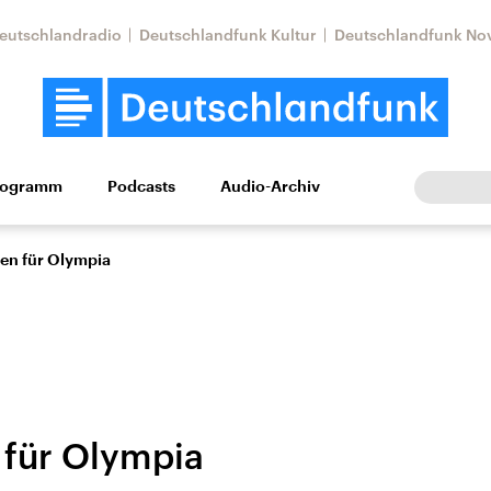
eutschlandradio
Deutschlandfunk Kultur
Deutschlandfunk No
rogramm
Podcasts
Audio-Archiv
Wirtschaft
Wissen
Kultur
Europa
Gesellschaf
ben für Olympia
 für Olympia
Nahostkonflikt
Iran
le Beiträge,
Aktuelle Lage und
Aktuelle Lage und