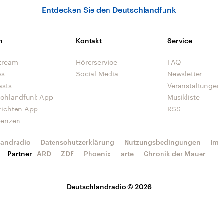
Entdecken Sie den Deutschlandfunk
n
Kontakt
Service
tream
Hörerservice
FAQ
os
Social Media
Newsletter
asts
Veranstaltunge
schlandfunk App
Musikliste
richten App
RSS
uenzen
landradio
Datenschutzerklärung
Nutzungsbedingungen
I
Partner
ARD
ZDF
Phoenix
arte
Chronik der Mauer
Deutschlandradio © 2026