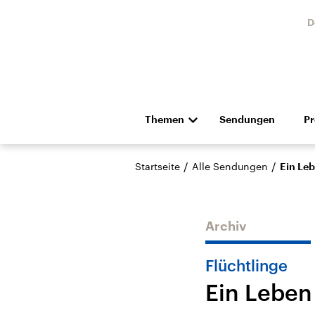
D
Themen
Sendungen
P
Die Nachrichten
Politik
/
/
Startseite
Alle Sendungen
Ein Le
Hörspiel und Feature
Musik
Archiv
Flüchtlinge
Ein Leben
Landtagswahl Sachsen-
USA
Anhalt 2026
Aktuel