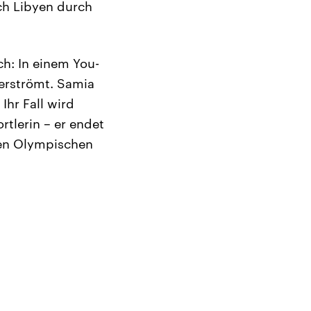
ach Libyen durch
ch: In einem You-
berströmt. Samia
Ihr Fall wird
tlerin – er endet
den Olympischen