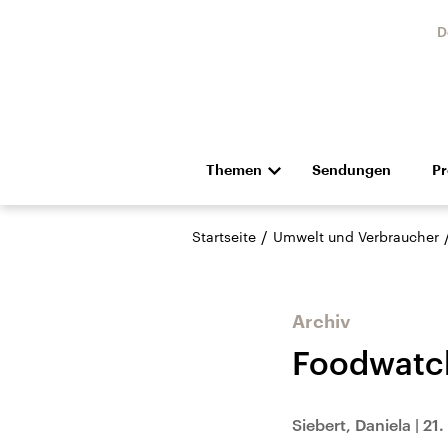
D
Themen
Sendungen
P
Die Nachrichten
Politik
/
Startseite
Umwelt und Verbraucher
Hörspiel und Feature
Musik
Archiv
Foodwatch 
USA
Nahos
Siebert, Daniela
|
21.
Aktuelle Beiträge,
Aktue