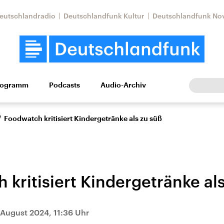
eutschlandradio
Deutschlandfunk Kultur
Deutschlandfunk No
rogramm
Podcasts
Audio-Archiv
Wirtschaft
Wissen
Kultur
Europa
Gesellschaf
/
Foodwatch kritisiert Kindergetränke als zu süß
kritisiert Kindergetränke al
tkonflikt
Iran
Faktenchecks
 August 2024, 11:36 Uhr
In unseren Faktenc
lle Lage und
Aktuelle Lage und