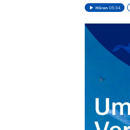
Analysen und
Hinte
Der Üb
Hintergründe
Hören
05:34
Wirtschaftlich und
paläs
militärisch gehören die
Terror
Vereinigten Staaten zu
Hamas
den mächtigsten
auf Is
Ländern der Erde, mit
Regio
großem Einfluss auf das
Gewalt
aktuelle Weltgeschehen.
möcht
zerstö
die Hi
vom Ir