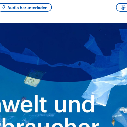
und im TikTok-Kana
rgründe
Hintergründe
erfall der
Der Iran – seit der
„Moment mal“
Audio herunterladen
tinensischen
Islamischen Revolution
überprüfen wir viral
organisation
1979 auch Islamische
Behauptungen auf i
 im Oktober 2023
Republik Iran – ist ein
Wahrheitsgehalt. W
rael hat in der
von einem
kommt eine Aussag
n wieder die
Religionsführer autoritär
Was ist falsch, was
 entfacht. Israel
regierter Staat im Nahen
stimmt? Was kann b
e die Hamas
Osten. Eine Feindschaft
werden – und was is
ren. Diese wird wie
zu Israel und zu den USA
eine Lüge? Kurz.
sbollah im Libanon
ist fest in der
Einordnend.
an unterstützt.
Staatsideologie
Transparent.
verankert.