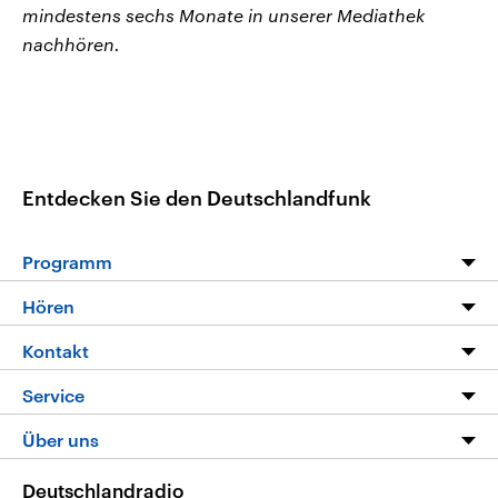
mindestens sechs Monate in unserer Mediathek
nachhören.
Entdecken Sie den Deutschlandfunk
Programm
Programm
Hören
Alle Sendungen
Livestream
Kontakt
Die Nachrichten
Audios
Hörerservice
Service
Nachrichtenleicht
Podcasts
Social Media
FAQ
Über uns
Neue Beiträge auf dlf.de
Deutschlandfunk App
Newsletter
Deutschlandradio
Themen-Schwerpunkte
Nachrichten App
Deutschlandradio