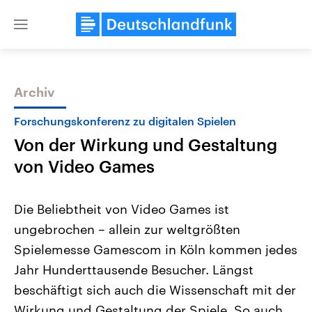
Close
menu
Archiv
Themen
Forschungskonferenz zu digitalen Spielen
Von der Wirkung und Gestaltung
von Video Games
Die Beliebtheit von Video Games ist
ungebrochen – allein zur weltgrößten
Landtagswahl Sachsen-Anhalt
USA
Spielemesse Gamescom in Köln kommen jedes
2026
Aktuelle Beiträge, Analys
Alle Informationen
Hintergründe
Jahr Hunderttausende Besucher. Längst
Sachsen-Anhalt wählt am 6.
Wirtschaftlich und militäri
September 2026 einen neuen
gehören die Vereinigten S
beschäftigt sich auch die Wissenschaft mit der
Landtag. Seit 2021 wird das
den mächtigsten Ländern 
Wirkung und Gestaltung der Spiele. So auch
Bundesland von einer Koalition aus
mit großem Einfluss auf d