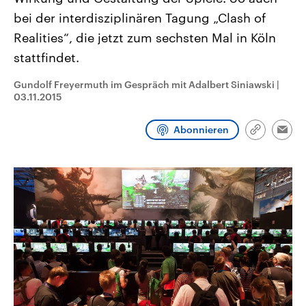
CDU, SPD und FDP regiert.-
aktuelle Weltgeschehen.
bei der interdisziplinären Tagung „Clash of
Umfragen, Prognosen,
Wahlprogramme, aktuelle Berichte
Realities“, die jetzt zum sechsten Mal in Köln
Sendungen
Programm
Podcasts
und Hintergründe zu den Parteien
und Kandidaten der anstehenden
stattfindet.
Wahl.
Audio-Archiv
Gundolf Freyermuth im Gespräch mit Adalbert Siniawski
|
03.11.2015
Abonnieren
Link
Emai
kopieren/te