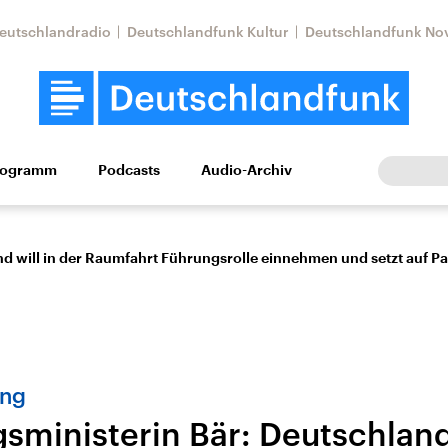
eutschlandradio
Deutschlandfunk Kultur
Deutschlandfunk No
rogramm
Podcasts
Audio-Archiv
Wirtschaft
Wissen
Kultur
Europa
Gesellschaf
d will in der Raumfahrt Führungsrolle einnehmen und setzt auf Pa
ung
Nahostkonflikt
Iran
sministerin Bär: Deutschland 
le Beiträge,
Aktuelle Lage und
Aktuelle Lage und