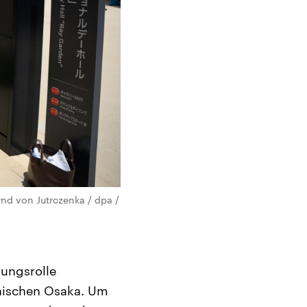
nd von Jutrczenka / dpa /
rungsrolle
anischen Osaka. Um