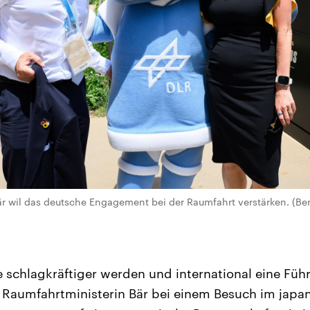
r wil das deutsche Engagement bei der Raumfahrt verstärken. (Ber
 schlagkräftiger werden und international eine Füh
 Raumfahrtministerin Bär bei einem Besuch im jap