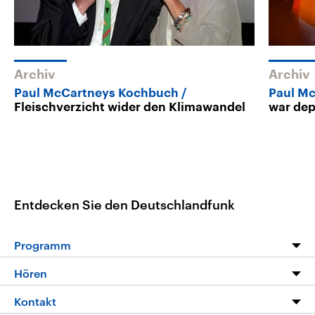
Archiv
Archiv
Paul McCartneys Kochbuch
Paul Mc
Fleischverzicht wider den Klimawandel
war dep
Entdecken Sie den Deutschlandfunk
Programm
Programm
Hören
Alle Sendungen
Livestream
Kontakt
Die Nachrichten