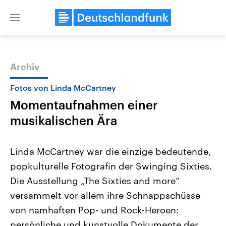
Close
menu
Archiv
Themen
Fotos von Linda McCartney
Momentaufnahmen einer
musikalischen Ära
Linda McCartney war die einzige bedeutende,
popkulturelle Fotografin der Swinging Sixties.
USA
Nahostkonflikt
Die Ausstellung „The Sixties and more“
Aktuelle Beiträge, Analysen und
Aktuelle Lage und Hinter
Der Überfall der palästine
Hintergründe
versammelt vor allem ihre Schnappschüsse
Wirtschaftlich und militärisch
Terrororganisation Hamas
gehören die Vereinigten Staaten zu
Oktober 2023 auf Israel ha
von namhaften Pop- und Rock-Heroen:
den mächtigsten Ländern der Erde,
Region wieder die Gewalt 
persönliche und kunstvolle Dokumente der
mit großem Einfluss auf das
Israel möchte die Hamas z