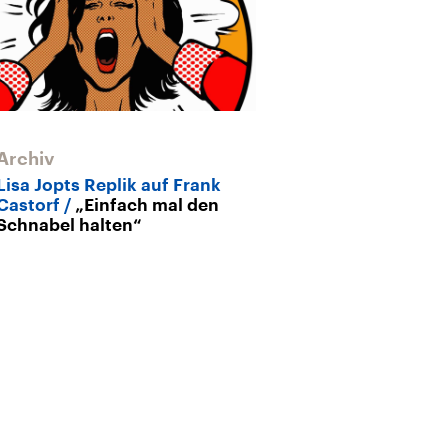
Archiv
Archiv
Lisa Jopts Replik auf Frank
Eine Lange Na
Castorf
„Einfach mal den
Hamsun
In d
Schnabel halten“
verirrt?