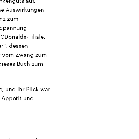
nkenguts auf,
ine Auswirkungen
anz zum
e Spannung
Donalds-Filiale,
r“, dessen
tur vom Zwang zum
 dieses Buch zum
, und ihr Blick war
n Appetit und