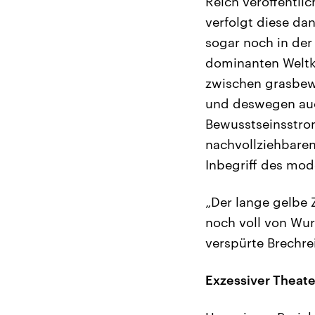
Reich veröffentli
verfolgt diese da
sogar noch in de
dominanten Weltk
zwischen grasbew
und deswegen au
Bewusstseinsstro
nachvollziehbaren
Inbegriff des mo
„Der lange gelbe Z
noch voll von Wurs
verspürte Brechrei
Exzessiver Theater