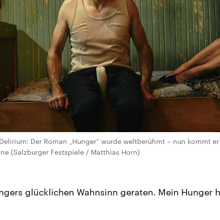
Delirium: Der Roman „Hunger“ wurde weltberühmt – nun kommt er 
hne (Salzburger Festspiele / Matthias Horn)
ungers glücklichen Wahnsinn geraten. Mein Hunger 