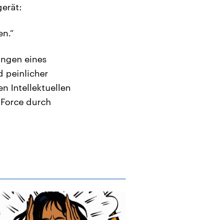
erät:
en.“
ängen eines
d peinlicher
 Intellektuellen
 Force durch