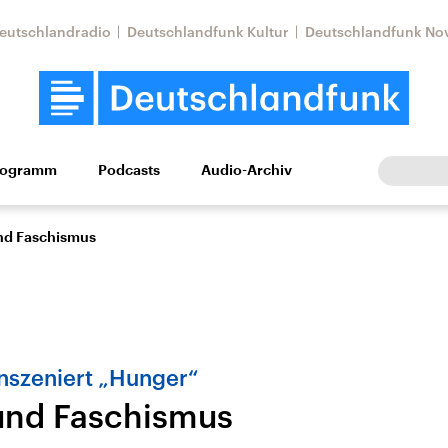
eutschlandradio
Deutschlandfunk Kultur
Deutschlandfunk No
rogramm
Podcasts
Audio-Archiv
Wirtschaft
Wissen
Kultur
Europa
Gesellschaf
nd Faschismus
inszeniert „Hunger“
und Faschismus
Nahostkonflikt
Iran
le Beiträge,
Aktuelle Lage und
Aktuelle Lage und