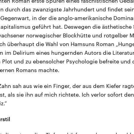
chten Roman erste Spuren eines faschistischen Geda
nn durch das zwanzigste Jahrhundert und findet se
r Gegenwart, in der die anglo-amerikanische Domin
apitalismus geführt hat. Deswegen die ästhetisch
achsener norwegischer Blockhütte und rotgelber MC
ch überhaupt die Wahl von Hamsuns Roman „Hunge
m im Delirium eines hungernden Autors die Litera
 Plot und zu ebensolcher Psychologie befreite und
dernen Romans machte.
ahn sah aus wie ein Finger, der aus dem Kiefer ragte
t, als sie ihn auf mich richtete. Ich verlor sofort de
z.“
stil