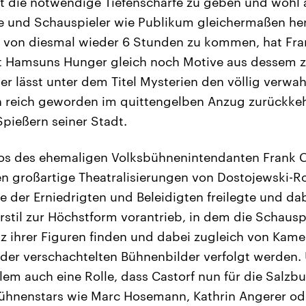
t die notwendige Tiefenschärfe zu geben und wohl 
 und Schauspieler wie Publikum gleichermaßen he
 von diesmal wieder 6 Stunden zu kommen, hat Fran
t Hamsuns Hunger gleich noch Motive aus dessem 
r lässt unter dem Titel Mysterien den völlig verwa
n reich geworden im quittengelben Anzug zurückkeh
Spießern seiner Stadt.
os des ehemaligen Volksbühnenintendanten Frank C
n großartige Theatralisierungen von Dostojewski-Ro
e der Erniedrigten und Beleidigten freilegte und da
rstil zur Höchstform vorantrieb, in dem die Schauspi
nz ihrer Figuren finden und dabei zugleich von Kame
 der verschachtelten Bühnenbilder verfolgt werden.
llem auch eine Rolle, dass Castorf nun für die Salzbu
ühnenstars wie Marc Hosemann, Kathrin Angerer od