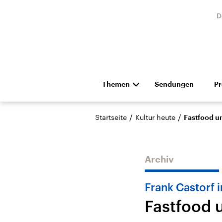
D
Themen
Sendungen
P
Die Nachrichten
Politik
/
/
Startseite
Kultur heute
Fastfood u
Hörspiel und Feature
Musik
Archiv
Frank Castorf 
Fastfood 
Landtagswahl Sachsen-
USA
Anhalt 2026
Aktuel