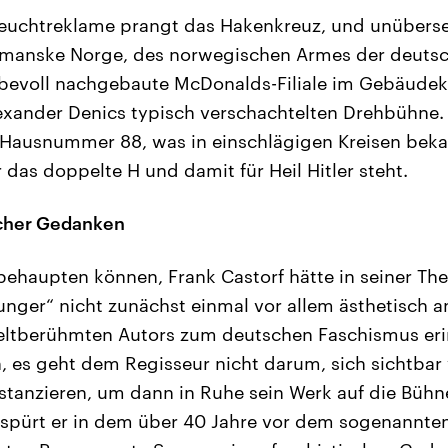
leuchtreklame prangt das Hakenkreuz, und unüberse
manske Norge, des norwegischen Armes der deuts
iebevoll nachgebaute McDonalds-Filiale im Gebäudek
xander Denics typisch verschachtelten Drehbühne. 
 Hausnummer 88, was in einschlägigen Kreisen bek
as doppelte H und damit für Heil Hitler steht.
scher Gedanken
 behaupten können, Frank Castorf hätte in seiner Th
ger“ nicht zunächst einmal vor allem ästhetisch an
eltberühmten Autors zum deutschen Faschismus eri
, es geht dem Regisseur nicht darum, sich sichtbar 
istanzieren, um dann in Ruhe sein Werk auf die Bühn
 spürt er in dem über 40 Jahre vor dem sogenannte