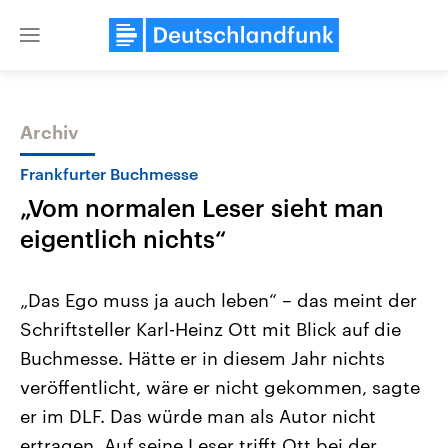
Close
menu
Archiv
Themen
Frankfurter Buchmesse
„Vom normalen Leser sieht man
eigentlich nichts“
„Das Ego muss ja auch leben“ – das meint der
Schriftsteller Karl-Heinz Ott mit Blick auf die
Landtagswahl Sachsen-Anhalt
USA
Buchmesse. Hätte er in diesem Jahr nichts
2026
Aktuelle Beiträge, Analys
Alle Informationen
Hintergründe
veröffentlicht, wäre er nicht gekommen, sagte
Sachsen-Anhalt wählt am 6.
Wirtschaftlich und militäri
September 2026 einen neuen
gehören die Vereinigten S
er im DLF. Das würde man als Autor nicht
Landtag. Seit 2021 wird das
den mächtigsten Ländern 
ertragen. Auf seine Leser trifft Ott bei der
Bundesland von einer Koalition aus
mit großem Einfluss auf d