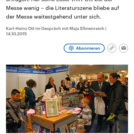
CDU, SPD und FDP regiert.-
aktuelle Weltgeschehen.
Messe wenig – die Literaturszene bliebe auf
Umfragen, Prognosen,
Wahlprogramme, aktuelle Berichte
der Messe weitestgehend unter sich.
Sendungen
Programm
Podcasts
und Hintergründe zu den Parteien
und Kandidaten der anstehenden
Wahl.
Karl-Heinz Ott im Gespräch mit Maja Ellmenreich
|
Audio-Archiv
14.10.2015
Abonnieren
Link
Emai
kopieren/te