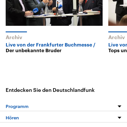
Archiv
Archiv
Live von der Frankfurter Buchmesse
Live vo
Der unbekannte Bruder
Tops un
Entdecken Sie den Deutschlandfunk
Programm
Programm
Hören
Alle Sendungen