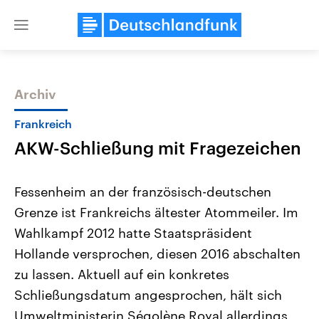
Close
menu
Archiv
Themen
Frankreich
AKW-Schließung mit Fragezeichen
Fessenheim an der französisch-deutschen
Grenze ist Frankreichs ältester Atommeiler. Im
Wahlkampf 2012 hatte Staatspräsident
Landtagswahl Sachsen-Anhalt
USA
Hollande versprochen, diesen 2016 abschalten
2026
Aktuelle Beiträge, Analys
Alle Informationen
zu lassen. Aktuell auf ein konkretes
Hintergründe
Sachsen-Anhalt wählt am 6.
Wirtschaftlich und militäri
Schließungsdatum angesprochen, hält sich
September 2026 einen neuen
gehören die Vereinigten S
Landtag. Seit 2021 wird das
den mächtigsten Ländern 
Umweltministerin Ségolène Royal allerdings
Bundesland von einer Koalition aus
mit großem Einfluss auf d