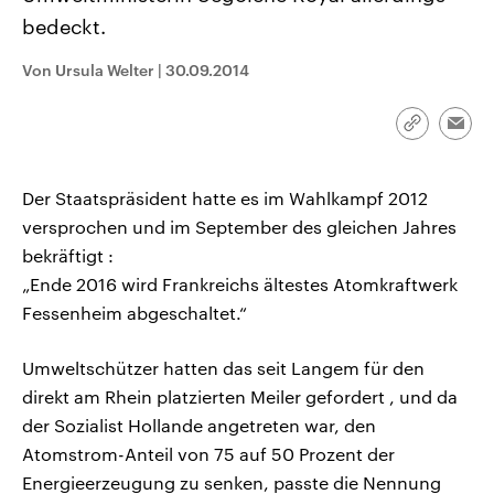
CDU, SPD und FDP regiert.-
aktuelle Weltgeschehen.
bedeckt.
Umfragen, Prognosen,
Wahlprogramme, aktuelle Berichte
Sendungen
Programm
Podcasts
und Hintergründe zu den Parteien
Von Ursula Welter
|
30.09.2014
und Kandidaten der anstehenden
Wahl.
Audio-Archiv
Link
Emai
kopieren/te
Der Staatspräsident hatte es im Wahlkampf 2012
versprochen und im September des gleichen Jahres
bekräftigt :
„Ende 2016 wird Frankreichs ältestes Atomkraftwerk
Fessenheim abgeschaltet.“
Umweltschützer hatten das seit Langem für den
direkt am Rhein platzierten Meiler gefordert , und da
der Sozialist Hollande angetreten war, den
Atomstrom-Anteil von 75 auf 50 Prozent der
Energieerzeugung zu senken, passte die Nennung