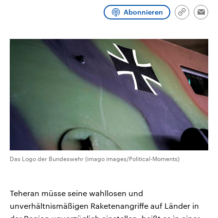
aktuelle Weltgeschehen.
Diese wird wie die Hisboll
Abonnieren
Libanon vom Iran unterstüt
Link
Emai
kopieren/te
Sendungen
Programm
Podcasts
Audio-Archiv
Das Logo der Bundeswehr (imago images/Political-Moments)
Teheran müsse seine wahllosen und
unverhältnismäßigen Raketenangriffe auf Länder in