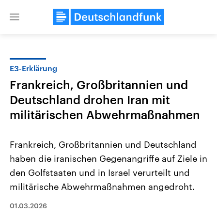
Close
menu
E3-Erklärung
Themen
Frankreich, Großbritannien und
Deutschland drohen Iran mit
militärischen Abwehrmaßnahmen
Frankreich, Großbritannien und Deutschland
haben die iranischen Gegenangriffe auf Ziele in
USA
Nahostkonflikt
den Golfstaaten und in Israel verurteilt und
Aktuelle Beiträge, Analysen und
Aktuelle Lage und Hinter
Der Überfall der palästine
Hintergründe
militärische Abwehrmaßnahmen angedroht.
Wirtschaftlich und militärisch
Terrororganisation Hamas
gehören die Vereinigten Staaten zu
Oktober 2023 auf Israel ha
01.03.2026
den mächtigsten Ländern der Erde,
Region wieder die Gewalt 
mit großem Einfluss auf das
Israel möchte die Hamas z