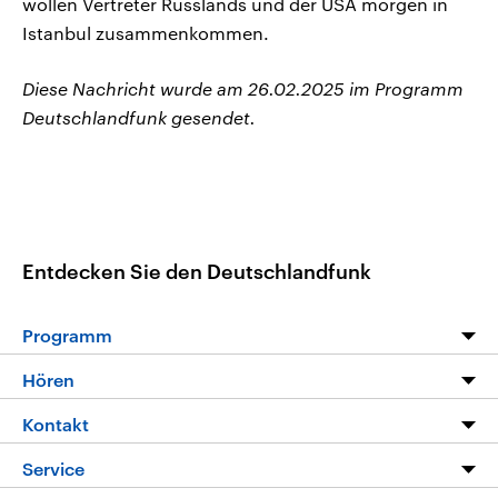
wollen Vertreter Russlands und der USA morgen in
Istanbul zusammenkommen.
Diese Nachricht wurde am 26.02.2025 im Programm
Deutschlandfunk gesendet.
Entdecken Sie den Deutschlandfunk
Programm
Programm
Hören
Alle Sendungen
Livestream
Kontakt
Die Nachrichten
Audios
Hörerservice
Service
Nachrichtenleicht
Podcasts
Social Media