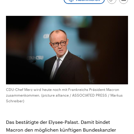
Link
Emai
CDU, SPD und FDP regiert.-
aktuelle Weltgeschehen.
kopieren/te
Umfragen, Prognosen,
Wahlprogramme, aktuelle Berichte
Sendungen
Programm
Podcasts
und Hintergründe zu den Parteien
und Kandidaten der anstehenden
Wahl.
Audio-Archiv
CDU-Chef Merz wird heute noch mit Frankreichs Präsident Macron
zusammenkommen. (picture alliance / ASSOCIATED PRESS / Markus
Schreiber)
Das bestätigte der Elysee-Palast. Damit bindet
Macron den möglichen künftigen Bundeskanzler