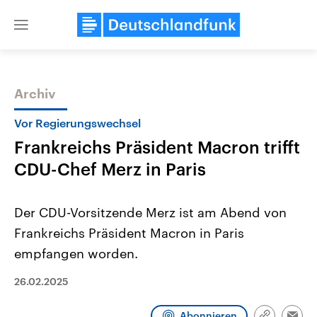
Close
menu
Archiv
Themen
Vor Regierungswechsel
Frankreichs Präsident Macron trifft
CDU-Chef Merz in Paris
Der CDU-Vorsitzende Merz ist am Abend von
Frankreichs Präsident Macron in Paris
Landtagswahl Sachsen-Anhalt
USA
empfangen worden.
2026
Aktuelle Beiträge, Analys
Alle Informationen
Hintergründe
Sachsen-Anhalt wählt am 6.
Wirtschaftlich und militäri
26.02.2025
September 2026 einen neuen
gehören die Vereinigten S
Landtag. Seit 2021 wird das
den mächtigsten Ländern 
Bundesland von einer Koalition aus
mit großem Einfluss auf d
Abonnieren