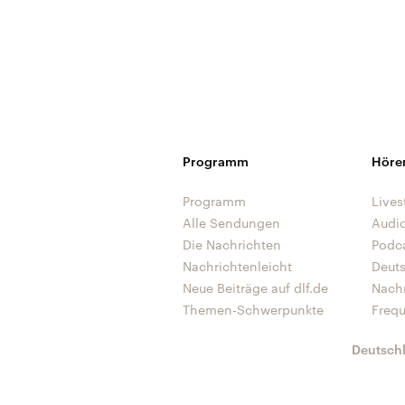
Programm
Höre
Programm
Lives
Alle Sendungen
Audi
Die Nachrichten
Podc
Nachrichtenleicht
Deut
Neue Beiträge auf dlf.de
Nach
Themen-Schwerpunkte
Freq
Deutsch