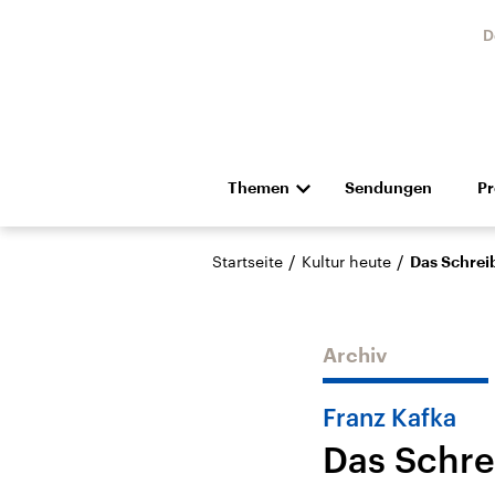
D
Themen
Sendungen
P
Die Nachrichten
Politik
/
/
Startseite
Kultur heute
Das Schreib
Hörspiel und Feature
Musik
Archiv
Franz Kafka
Das Schre
Landtagswahl Sachsen-
USA
Anhalt 2026
Aktuel