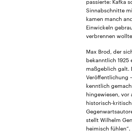
passierte: Kafka 
Sinnabschnitte m
kamen manch ande
Einwickeln gebrau
verbrennen wollte
Max Brod, der si
bekanntlich 1925 
maßgeblich galt. 
Veröffentlichung 
kenntlich gemach
hingewiesen, vor 
historisch-kritis
Gegenwartsautoren
stellt Wilhelm Ge
heimisch fühlen“.