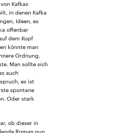
 von Kafkas
ilt, in denen Kafka
ngen, Ideen, es
ka offenbar
 auf dem Kopf
ußen könnte man
 innere Ordnung,
te. Man sollte sich
das auch
pruch, es ist
erste spontane
en. Oder stark
r, ob dieser in
ladende Roman nun