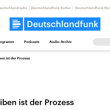
eutschlandradio
Deutschlandfunk Kultur
Deutschlandfunk No
rogramm
Podcasts
Audio-Archiv
Wirtschaft
Wissen
Kultur
Europa
Gesellschaf
en ist der Prozess
iben ist der Prozess
Nahostkonflikt
Iran
le Beiträge,
Aktuelle Lage und
Aktuelle Lage und