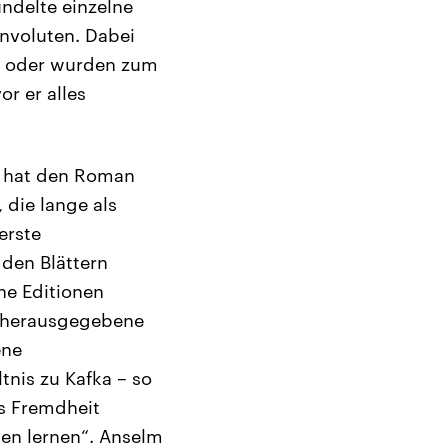
ündelte einzelne
nvoluten. Dabei
iz oder wurden zum
r er alles
, hat den Roman
die lange als
erste
 den Blättern
ne Editionen
e herausgegebene
ene
tnis zu Kafka – so
as Fremdheit
den lernen“. Anselm