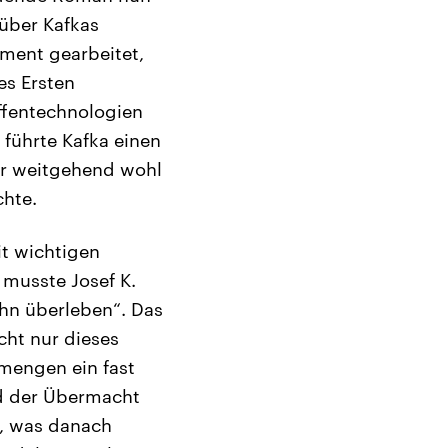
 über Kafkas
ment gearbeitet,
es Ersten
ffentechnologien
 führte Kafka einen
ber weitgehend wohl
chte.
it wichtigen
musste Josef K.
ihn überleben“. Das
cht nur dieses
nmengen ein fast
nd der Übermacht
g, was danach