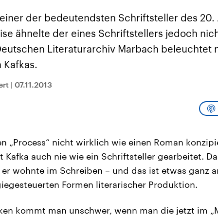
sen und
Hintergründe
Hintergründe
Der Überfall der
Der Iran – seit der
rgründe
einer der bedeutendsten Schriftsteller des 20.
haftlich und
palästinensischen
Islamischen Revolu
risch gehören die
Terrororganisation
1979 auch Islamisc
se ähnelte der eines Schriftstellers jedoch nich
igten Staaten zu
Hamas im Oktober 2023
Republik Iran – ist e
ächtigsten
auf Israel hat in der
von einem
Deutschen Literaturarchiv Marbach beleuchtet 
n der Erde, mit
Region wieder die
Religionsführer auto
 Einfluss auf das
Gewalt entfacht. Israel
regierter Staat im 
 Kafkas.
le Weltgeschehen.
möchte die Hamas
Osten. Eine Feindsc
zerstören. Diese wird wie
zu Israel und zu de
die Hisbollah im Libanon
ist fest in der
ert
|
07.11.2013
vom Iran unterstützt.
Staatsideologie
verankert.
en „Process“ nicht wirklich wie einen Roman konzipi
 Kafka auch nie wie ein Schriftsteller gearbeitet. D
 er wohnte im Schreiben – und das ist etwas ganz a
iegesteuerten Formen literarischer Produktion.
ken kommt man unschwer, wenn man die jetzt im „