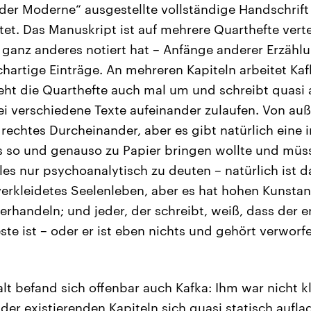
er Moderne“ ausgestellte vollständige Handschrift
et. Das Manuskript ist auf mehrere Quarthefte verte
h ganz anderes notiert hat – Anfänge anderer Erzählu
hartige Einträge. An mehreren Kapiteln arbeitet Kaf
dreht die Quarthefte auch mal um und schreibt quasi
ei verschiedene Texte aufeinander zulaufen. Von a
n rechtes Durcheinander, aber es gibt natürlich eine
s so und genauso zu Papier bringen wollte und müss
les nur psychoanalytisch zu deuten – natürlich ist 
erkleidetes Seelenleben, aber es hat hohen Kunstans
ierhandeln; und jeder, der schreibt, weiß, dass der 
ste ist – oder er ist eben nichts und gehört verworf
t befand sich offenbar auch Kafka: Ihm war nicht kla
der existierenden Kapiteln sich quasi statisch auf