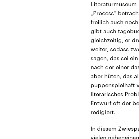
Literaturmuseum d
„Process“ betracht
freilich auch noc
gibt auch tagebuc
gleichzeitig, er 
weiter, sodass zw
sagen, das sei ei
nach der einer da
aber hüten, das al
puppenspielhaft v
literarisches Prob
Entwurf oft der be
redigiert.
In diesem Zwiespal
vielen nebeneinan