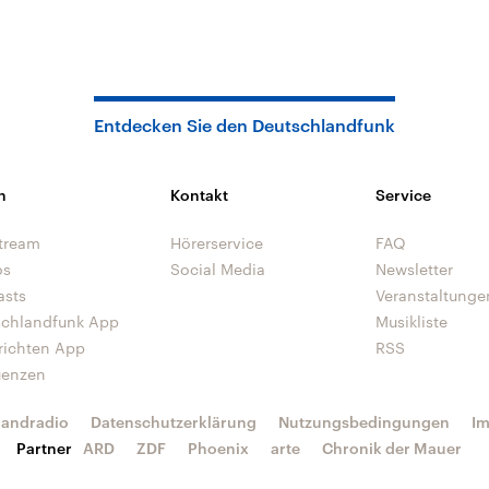
Entdecken Sie den Deutschlandfunk
n
Kontakt
Service
tream
Hörerservice
FAQ
os
Social Media
Newsletter
asts
Veranstaltunge
schlandfunk App
Musikliste
richten App
RSS
uenzen
landradio
Datenschutzerklärung
Nutzungsbedingungen
I
Partner
ARD
ZDF
Phoenix
arte
Chronik der Mauer