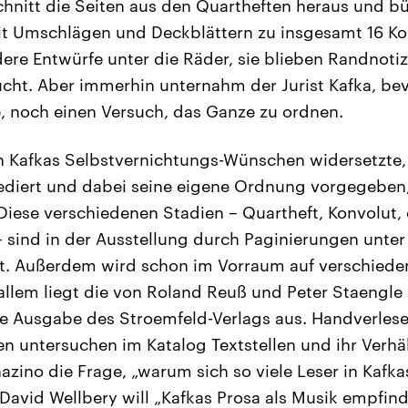
schnitt die Seiten aus den Quartheften heraus und b
it Umschlägen und Deckblättern zu insgesamt 16 Ko
re Entwürfe unter die Räder, sie blieben Randnot
cht. Aber immerhin unternahm der Jurist Kafka, bevo
, noch einen Versuch, das Ganze zu ordnen.
ch Kafkas Selbstvernichtungs-Wünschen widersetzte
ediert und dabei seine eigene Ordnung vorgegeben, 
Diese verschiedenen Stadien – Quartheft, Konvolut, 
– sind in der Ausstellung durch Paginierungen unter
t. Außerdem wird schon im Vorraum auf verschiede
allem liegt die von Roland Reuß und Peter Staengl
che Ausgabe des Stroemfeld-Verlags aus. Handverles
 untersuchen im Katalog Textstellen und ihr Verhäl
nazino die Frage, „warum sich so viele Leser in Kafk
 David Wellbery will „Kafkas Prosa als Musik empfin