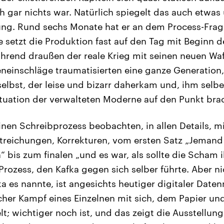
ch gar nichts war. Natürlich spiegelt das auch etwas
g. Rund sechs Monate hat er an dem Process-Frag
e setzt die Produktion fast auf den Tag mit Beginn d
ährend draußen der reale Krieg mit seinen neuen Wa
eneinschläge traumatisierten eine ganze Generation,
selbst, der leise und bizarr daherkam und, ihm sel
tuation der verwalteten Moderne auf den Punkt bra
inen Schreibprozess beobachten, in allen Details, m
reichungen, Korrekturen, vom ersten Satz „Jemand 
 bis zum finalen „und es war, als sollte die Scham 
Prozess, den Kafka gegen sich selber führte. Aber ni
ka es nannte, ist angesichts heutiger digitaler Date
cher Kampf eines Einzelnen mit sich, dem Papier u
lt; wichtiger noch ist, und das zeigt die Ausstellun