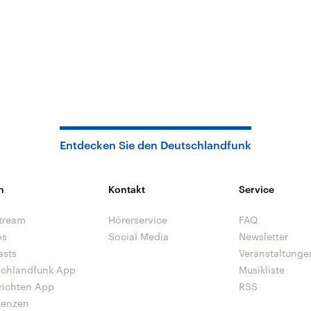
Entdecken Sie den Deutschlandfunk
n
Kontakt
Service
tream
Hörerservice
FAQ
os
Social Media
Newsletter
asts
Veranstaltunge
schlandfunk App
Musikliste
richten App
RSS
uenzen