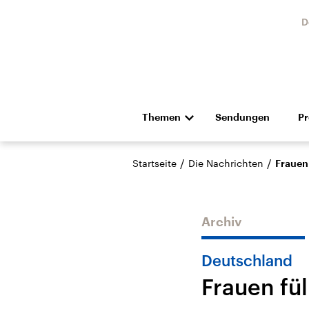
D
Themen
Sendungen
P
Die Nachrichten
Politik
/
/
Startseite
Die Nachrichten
Frauen
Hörspiel und Feature
Musik
Archiv
Deutschland
Frauen fü
Landtagswahl Sachsen-
USA
Anhalt 2026
Aktuel