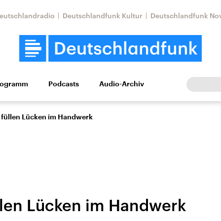
eutschlandradio
Deutschlandfunk Kultur
Deutschlandfunk No
rogramm
Podcasts
Audio-Archiv
Wirtschaft
Wissen
Kultur
Europa
Gesellschaf
 füllen Lücken im Handwerk
llen Lücken im Handwerk
Nahostkonflikt
Iran
le Beiträge,
Aktuelle Lage und
Aktuelle Lage und