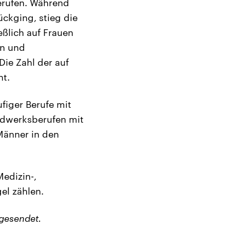
erufen. Während
ckging, stieg die
eßlich auf Frauen
rn und
Die Zahl der auf
nt.
figer Berufe mit
andwerksberufen mit
Männer in den
Medizin-,
el zählen.
gesendet.