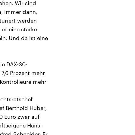
sehen. Wir sind
n, immer dann,
turiert werden
 er eine starke
ln. Und da ist eine
Die DAX-30-
 7,6 Prozent mehr
e Kontrolleure mehr
ichtsratschef
hef Berthold Huber,
0 Euro zwar auf
aftseigene Hans-
nfred Schneider. Er