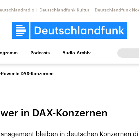
eutschlandradio
Deutschlandfunk Kultur
Deutschlandfunk No
rogramm
Podcasts
Audio-Archiv
Wirtschaft
Wissen
Kultur
Europa
Gesellschaf
-Power in DAX-Konzernen
ower in DAX-Konzernen
tkonflikt
Iran
Faktenchecks
Management bleiben in deutschen Konzernen d
In unseren Faktenc
lle Lage und
Aktuelle Lage und