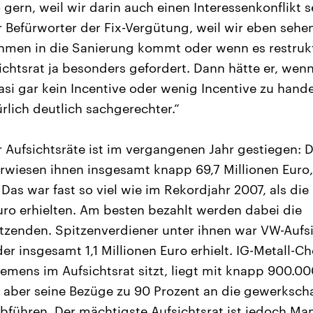
 gern, weil wir darin auch einen Interessenkonflikt 
 Befürworter der Fix-Vergütung, weil wir eben sehe
hmen in die Sanierung kommt oder wenn es restruk
ichtsrat ja besonders gefordert. Dann hätte er, wenn
asi gar kein Incentive oder wenig Incentive zu hande
rlich deutlich sachgerechter.“
 Aufsichtsräte ist im vergangenen Jahr gestiegen: 
wiesen ihnen insgesamt knapp 69,7 Millionen Euro,
. Das war fast so viel wie im Rekordjahr 2007, als di
Euro erhielten. Am besten bezahlt werden dabei die
itzenden. Spitzenverdiener unter ihnen war VW-Aufs
er insgesamt 1,1 Millionen Euro erhielt. IG-Metall-C
emens im Aufsichtsrat sitzt, liegt mit knapp 900.00
ss aber seine Bezüge zu 90 Prozent an die gewerksch
abführen. Der mächtigste Aufsichtsrat ist jedoch Ma