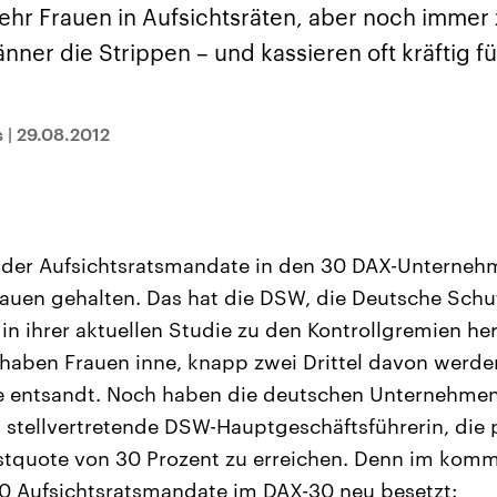
und im TikTok-Kana
rgründe
Hintergründe
ehr Frauen in Aufsichtsräten, aber noch immer
erfall der
Der Iran – seit der
„Moment mal“
tinensischen
Islamischen Revolution
überprüfen wir viral
er die Strippen – und kassieren oft kräftig fü
organisation
1979 auch Islamische
Behauptungen auf i
 im Oktober 2023
Republik Iran – ist ein
Wahrheitsgehalt. W
rael hat in der
von einem
kommt eine Aussag
n wieder die
Religionsführer autoritär
Was ist falsch, was
 entfacht. Israel
regierter Staat im Nahen
stimmt? Was kann b
s
|
29.08.2012
e die Hamas
Osten. Eine Feindschaft
werden – und was is
ren. Diese wird wie
zu Israel und zu den USA
eine Lüge? Kurz.
sbollah im Libanon
ist fest in der
Einordnend.
an unterstützt.
Staatsideologie
Transparent.
verankert.
l der Aufsichtsratsmandate in den 30 DAX-Unterne
auen gehalten. Das hat die DSW, die Deutsche Schu
 in ihrer aktuellen Studie zu den Kontrollgremien h
haben Frauen inne, knapp zwei Drittel davon werde
 entsandt. Noch haben die deutschen Unternehmen Z
 stellvertretende DSW-Hauptgeschäftsführerin, die p
stquote von 30 Prozent zu erreichen. Denn im kom
0 Aufsichtsratsmandate im DAX-30 neu besetzt: