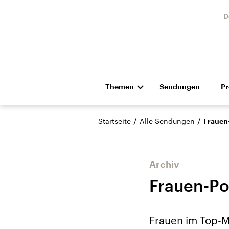
D
Themen
Sendungen
P
Die Nachrichten
Politik
/
/
Startseite
Alle Sendungen
Frauen
Hörspiel und Feature
Musik
Archiv
Frauen-P
USA
Nahos
Frauen im Top-
Aktuelle Beiträge,
Aktue