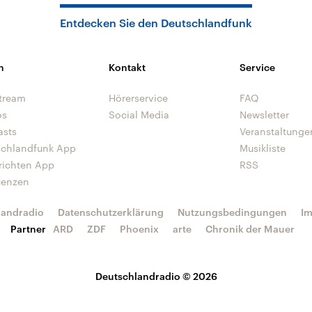
Entdecken Sie den Deutschlandfunk
n
Kontakt
Service
tream
Hörerservice
FAQ
os
Social Media
Newsletter
asts
Veranstaltunge
schlandfunk App
Musikliste
richten App
RSS
uenzen
landradio
Datenschutzerklärung
Nutzungsbedingungen
I
Partner
ARD
ZDF
Phoenix
arte
Chronik der Mauer
Deutschlandradio © 2026