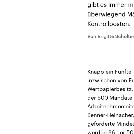
Analysen und
Hinte
gibt es immer m
Der Üb
Hintergründe
Wirtschaftlich und
paläs
überwiegend Männ
militärisch gehören die
Terror
Vereinigten Staaten zu
Hamas
Kontrollposten.
den mächtigsten
auf Is
Ländern der Erde, mit
Regio
großem Einfluss auf das
Gewalt
Von Brigitte Scholte
aktuelle Weltgeschehen.
möcht
zerstö
die Hi
vom Ir
Knapp ein Fünfte
inzwischen von Fr
Wertpapierbesitz,
der 500 Mandate 
Arbeitnehmerseite
Benner-Heinacher,
geforderte Minde
werden 86 der 50