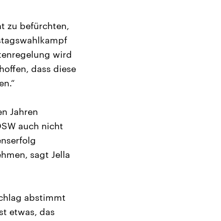
ht zu befürchten,
estagswahlkampf
otenregelung wird
hoffen, dass diese
en.“
en Jahren
 DSW auch nicht
nserfolg
ehmen, sagt Jella
schlag abstimmt
st etwas, das