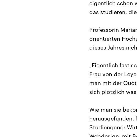
eigentlich schon w
das studieren, di
Professorin Maria
orientierten Hoch
dieses Jahres nic
„Eigentlich fast s
Frau von der Leyen
man mit der Quot
sich plötzlich was
Wie man sie beko
herausgefunden. 
Studiengang: Wirt
Webdesign, mit Be