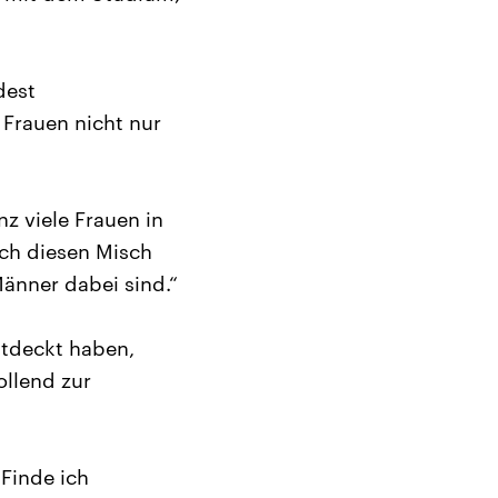
dest
Frauen nicht nur
nz viele Frauen in
ach diesen Misch
Männer dabei sind.“
ntdeckt haben,
llend zur
 Finde ich