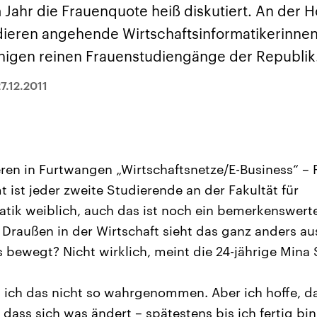
sen und
Hintergründe
Hintergründe
 Jahr die Frauenquote heiß diskutiert. An der 
Der Überfall der
Der Iran – seit der
rgründe
haftlich und
palästinensischen
Islamischen Revolu
ieren angehende Wirtschaftsinformatikerinnen 
risch gehören die
Terrororganisation
1979 auch Islamisc
igten Staaten zu
Hamas im Oktober 2023
Republik Iran – ist e
nigen reinen Frauenstudiengänge der Republik
ächtigsten
auf Israel hat in der
von einem
n der Erde, mit
Region wieder die
Religionsführer auto
 Einfluss auf das
Gewalt entfacht. Israel
regierter Staat im 
7.12.2011
le Weltgeschehen.
möchte die Hamas
Osten. Eine Feindsc
zerstören. Diese wird wie
zu Israel und zu de
die Hisbollah im Libanon
ist fest in der
vom Iran unterstützt.
Staatsideologie
verankert.
ren in Furtwangen „Wirtschaftsnetze/E-Business“ –
 ist jeder zweite Studierende an der Fakultät für
atik weiblich, auch das ist noch ein bemerkenswerter
 Draußen in der Wirtschaft sieht das ganz anders aus
 bewegt? Nicht wirklich, meint die 24-jährige Mina S
ab ich das nicht so wahrgenommen. Aber ich hoffe, d
, dass sich was ändert – spätestens bis ich fertig b