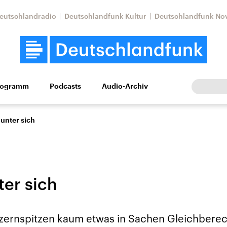
eutschlandradio
Deutschlandfunk Kultur
Deutschlandfunk No
rogramm
Podcasts
Audio-Archiv
Wirtschaft
Wissen
Kultur
Europa
Gesellschaf
unter sich
ter sich
Nahostkonflikt
Iran
nzernspitzen kaum etwas in Sachen Gleichberec
le Beiträge,
Aktuelle Lage und
Aktuelle Lage und