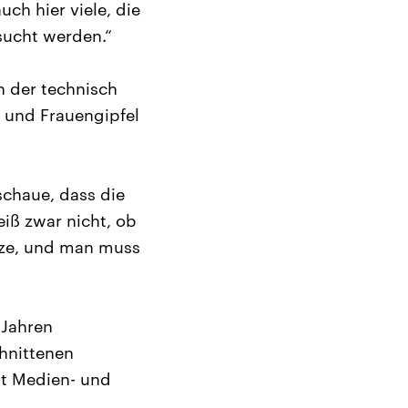
ch hier viele, die
sucht werden.“
n der technisch
n und Frauengipfel
schaue, dass die
eiß zwar nicht, ob
ize, und man muss
 Jahren
hnittenen
it Medien- und
.