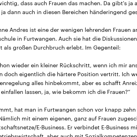
ichtig, dass auch Frauen das machen. Da gibt's ja au
e ja dann auch in diesen Bereichen händeringend ge
nne Andres ist eine der wenigen lehrenden Frauen a
schule in Furtwangen. Auch sie hat die Diskussione
ht als großen Durchbruch erlebt. Im Gegenteil:
chon wieder ein kleiner Rückschritt, wenn ich mir an
 doch eigentlich die härtere Position vertritt. Ich w
enregelung alles hinbekommt, aber es schafft Anre
 einfallen lassen, ja, wie bekomm ich die Frauen?“
mmt, hat man in Furtwangen schon vor knapp zehn
Nämlich mit einem eigenen, ganz auf Frauen zugesc
schaftsnetze/E-Business. Er verbindet E-Business m
triebswirtschaft, aber auch mit Sozialkompetenzen