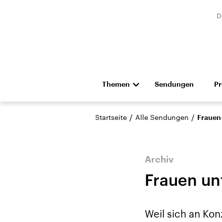
D
Themen
Sendungen
P
Die Nachrichten
Politik
/
/
Startseite
Alle Sendungen
Frauen 
Hörspiel und Feature
Musik
Archiv
Frauen un
Landtagswahl Sachsen-
USA
Weil sich an Ko
Anhalt 2026
Aktuel