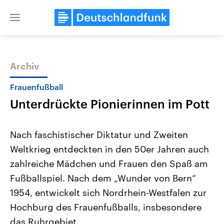
Close
menu
Archiv
Themen
Frauenfußball
Unterdrückte Pionierinnen im Pott
Nach faschistischer Diktatur und Zweiten
Weltkrieg entdeckten in den 50er Jahren auch
zahlreiche Mädchen und Frauen den Spaß am
Landtagswahl Sachsen-Anhalt
USA
Fußballspiel. Nach dem „Wunder von Bern“
2026
Aktuelle Beiträge, Analys
Alle Informationen
1954, entwickelt sich Nordrhein-Westfalen zur
Hintergründe
Sachsen-Anhalt wählt am 6.
Wirtschaftlich und militäri
Hochburg des Frauenfußballs, insbesondere
September 2026 einen neuen
gehören die Vereinigten S
Landtag. Seit 2021 wird das
den mächtigsten Ländern 
das Ruhrgebiet.
Bundesland von einer Koalition aus
mit großem Einfluss auf d