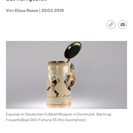
CDU, SPD und FDP regiert.-
aktuelle Weltgeschehen.
Umfragen, Prognosen,
Von Klaas Reese
|
20.03.2018
Wahlprogramme, aktuelle Berichte
Sendungen
Programm
Podcasts
und Hintergründe zu den Parteien
und Kandidaten der anstehenden
Link
Wahl.
Emai
kopieren/te
Audio-Archiv
Exponat im Deutschen Fußball-Museum in Dortmund, Bierkrug
Frauenfußball DSV Fortuna 55 (firo Sportphoto)