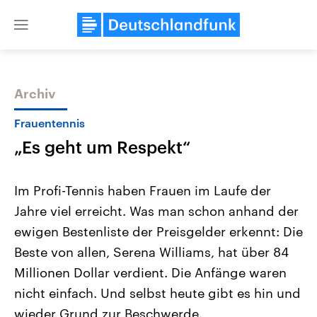
Close
menu
Archiv
Themen
Frauentennis
„Es geht um Respekt“
Im Profi-Tennis haben Frauen im Laufe der
Jahre viel erreicht. Was man schon anhand der
ewigen Bestenliste der Preisgelder erkennt: Die
Landtagswahl Sachsen-Anhalt
USA
Beste von allen, Serena Williams, hat über 84
2026
Aktuelle Beiträge, Analys
Alle Informationen
Millionen Dollar verdient. Die Anfänge waren
Hintergründe
Sachsen-Anhalt wählt am 6.
Wirtschaftlich und militäri
nicht einfach. Und selbst heute gibt es hin und
September 2026 einen neuen
gehören die Vereinigten S
Landtag. Seit 2021 wird das
den mächtigsten Ländern 
wieder Grund zur Beschwerde.
Bundesland von einer Koalition aus
mit großem Einfluss auf d