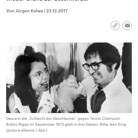
CDU, SPD und FDP regiert.-
aktuelle Weltgeschehen.
Umfragen, Prognosen,
Von Jürgen Kalwa
|
23.12.2017
Wahlprogramme, aktuelle Berichte
Sendungen
Programm
Podcasts
und Hintergründe zu den Parteien
und Kandidaten der anstehenden
Link
Wahl.
Emai
kopieren/te
Audio-Archiv
Gewann die „Schlacht der Geschlecher“ gegen Tennis Champion
Bobby Riggs im September 1973 glatt in drei Sätzen: Billie Jean King
(picture alliance / dpa )