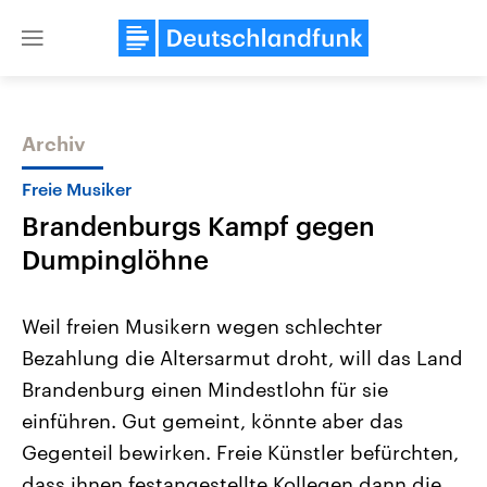
Close
menu
Archiv
Themen
Freie Musiker
Brandenburgs Kampf gegen
Dumpinglöhne
Weil freien Musikern wegen schlechter
Bezahlung die Altersarmut droht, will das Land
Landtagswahl Sachsen-Anhalt
USA
Brandenburg einen Mindestlohn für sie
2026
Aktuelle Beiträge, Analys
Alle Informationen
Hintergründe
einführen. Gut gemeint, könnte aber das
Sachsen-Anhalt wählt am 6.
Wirtschaftlich und militäri
September 2026 einen neuen
gehören die Vereinigten S
Gegenteil bewirken. Freie Künstler befürchten,
Landtag. Seit 2021 wird das
den mächtigsten Ländern 
dass ihnen festangestellte Kollegen dann die
Bundesland von einer Koalition aus
mit großem Einfluss auf d