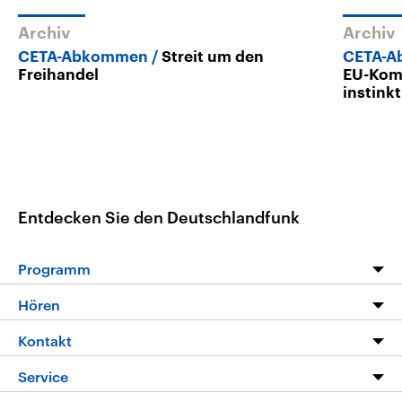
Archiv
Archiv
CETA-Abkommen
Streit um den
CETA-
Freihandel
EU-Komm
instink
Entdecken Sie den Deutschlandfunk
Programm
Programm
Hören
Alle Sendungen
Livestream
Kontakt
Die Nachrichten
Audios
Hörerservice
Service
Nachrichtenleicht
Podcasts
Social Media