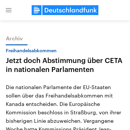
Close
menu
Archiv
Themen
Freihandelsabkommen
Jetzt doch Abstimmung über CETA
in nationalen Parlamenten
Die nationalen Parlamente der EU-Staaten
sollen über das Freihandelsabkommen mit
Landtagswahl Sachsen-Anhalt
USA
Kanada entscheiden. Die Europäische
2026
Aktuelle Beiträge, Analys
Alle Informationen
Hintergründe
Kommission beschloss in Straßburg, von ihrer
Sachsen-Anhalt wählt am 6.
Wirtschaftlich und militäri
September 2026 einen neuen
gehören die Vereinigten S
bisherigen Linie abzuweichen. Vergangene
Landtag. Seit 2021 wird das
den mächtigsten Ländern 
Woche hatte Kommissions Präsident Jean-
Bundesland von einer Koalition aus
mit großem Einfluss auf d