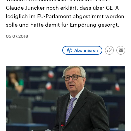
CDU, SPD und FDP regiert.-
aktuelle Weltgeschehen.
Claude Juncker noch erklärt, dass über CETA
Umfragen, Prognosen,
Wahlprogramme, aktuelle Berichte
lediglich im EU-Parlament abgestimmt werden
Sendungen
Programm
Podcasts
und Hintergründe zu den Parteien
und Kandidaten der anstehenden
solle und hatte damit für Empörung gesorgt.
Wahl.
Audio-Archiv
05.07.2016
Abonnieren
Link
Emai
kopieren/te