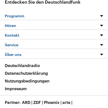
Entdecken Sie den Deutschlandfunk
Programm
Programm
Hören
Alle Sendungen
Livestream
Kontakt
Die Nachrichten
Audios
Hörerservice
Service
Nachrichtenleicht
Podcasts
Social Media
FAQ
Über uns
Neue Beiträge auf dlf.de
Deutschlandfunk App
Newsletter
Deutschlandradio
Themen-Schwerpunkte
Nachrichten App
Deutschlandradio
Veranstaltungen
Presse
Frequenzen
Datenschutzerklärung
Musikliste
Ausbildung und Karriere
Nutzungsbedingungen
RSS
Transparenz
Impressum
Korrekturen
Barrierefreiheit
Partner
ARD
|
ZDF
|
Phoenix
|
arte
|