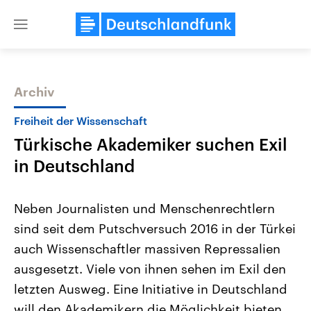
Close
menu
Archiv
Themen
Freiheit der Wissenschaft
Türkische Akademiker suchen Exil
in Deutschland
Neben Journalisten und Menschenrechtlern
sind seit dem Putschversuch 2016 in der Türkei
Landtagswahl Sachsen-Anhalt
USA
auch Wissenschaftler massiven Repressalien
2026
Aktuelle Beiträge, Analys
Alle Informationen
Hintergründe
ausgesetzt. Viele von ihnen sehen im Exil den
Sachsen-Anhalt wählt am 6.
Wirtschaftlich und militäri
September 2026 einen neuen
gehören die Vereinigten S
letzten Ausweg. Eine Initiative in Deutschland
Landtag. Seit 2021 wird das
den mächtigsten Ländern 
will den Akademikern die Möglichkeit bieten,
Bundesland von einer Koalition aus
mit großem Einfluss auf d