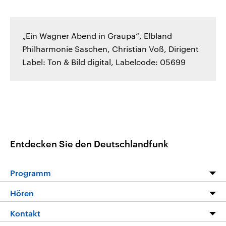
„Ein Wagner Abend in Graupa“, Elbland
Philharmonie Saschen, Christian Voß, Dirigent
Label: Ton & Bild digital, Labelcode: 05699
Entdecken Sie den Deutschlandfunk
Programm
Programm
Hören
Alle Sendungen
Livestream
Kontakt
Die Nachrichten