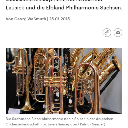
CDU, SPD und FDP regiert.-
aktuelle Weltgeschehen.
Lausick und die Elbland Philharmonie Sachsen.
Umfragen, Prognosen,
Wahlprogramme, aktuelle Berichte
Sendungen
Programm
Podcasts
und Hintergründe zu den Parteien
Von Georg Waßmuth
|
25.01.2015
und Kandidaten der anstehenden
Wahl.
Audio-Archiv
Link
Emai
kopieren/te
Die Sächsische Bläserphilharmonie ist ein Solitär in der deutschen
Orchesterlandschaft. (picture-alliance/ dpa / Patrick Seeger)