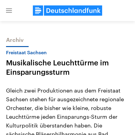
Close
menu
Archiv
Themen
Freistaat Sachsen
Musikalische Leuchttürme im
Einsparungssturm
Gleich zwei Produktionen aus dem Freistaat
Sachsen stehen für ausgezeichnete regionale
Landtagswahl Sachsen-Anhalt
USA
Orchester, die bisher wie kleine, robuste
2026
Aktuelle Beiträge, Analys
Alle Informationen
Hintergründe
Leuchttürme jeden Einsparungs-Sturm der
Sachsen-Anhalt wählt am 6.
Wirtschaftlich und militäri
September 2026 einen neuen
gehören die Vereinigten S
Kulturpolitik überstanden haben. Die
Landtag. Seit 2021 wird das
den mächtigsten Ländern 
sächsische Bläserphilharmonie aus Bad
Bundesland von einer Koalition aus
mit großem Einfluss auf d