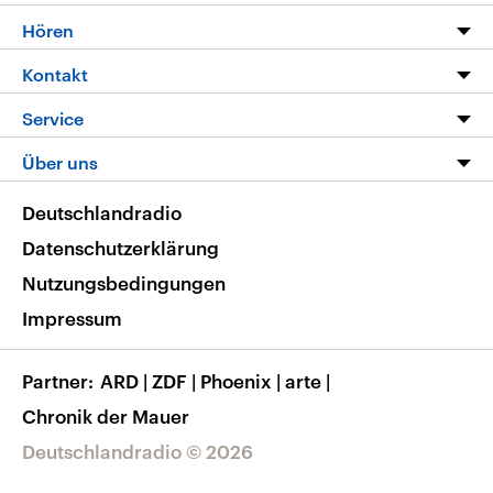
Programm
Hören
Alle Sendungen
Livestream
Kontakt
Die Nachrichten
Audios
Hörerservice
Service
Nachrichtenleicht
Podcasts
Social Media
FAQ
Über uns
Neue Beiträge auf dlf.de
Deutschlandfunk App
Newsletter
Deutschlandradio
Themen-Schwerpunkte
Nachrichten App
Deutschlandradio
Veranstaltungen
Presse
Frequenzen
Datenschutzerklärung
Musikliste
Ausbildung und Karriere
Nutzungsbedingungen
RSS
Transparenz
Impressum
Korrekturen
Barrierefreiheit
Partner
ARD
|
ZDF
|
Phoenix
|
arte
|
Chronik der Mauer
Deutschlandradio © 2026