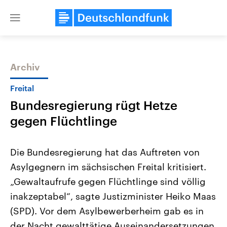
Close
menu
Archiv
Themen
Freital
Bundesregierung rügt Hetze
gegen Flüchtlinge
Die Bundesregierung hat das Auftreten von
Asylgegnern im sächsischen Freital kritisiert.
Landtagswahl Sachsen-Anhalt
USA
„Gewaltaufrufe gegen Flüchtlinge sind völlig
2026
Aktuelle Beiträge, Analys
Alle Informationen
Hintergründe
inakzeptabel“, sagte Justizminister Heiko Maas
Sachsen-Anhalt wählt am 6.
Wirtschaftlich und militäri
September 2026 einen neuen
gehören die Vereinigten S
(SPD). Vor dem Asylbewerberheim gab es in
Landtag. Seit 2021 wird das
den mächtigsten Ländern 
der Nacht gewalttätige Auseinandersetzungen.
Bundesland von einer Koalition aus
mit großem Einfluss auf d