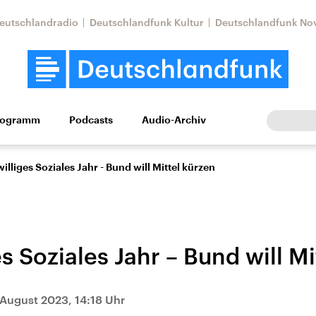
eutschlandradio
Deutschlandfunk Kultur
Deutschlandfunk No
rogramm
Podcasts
Audio-Archiv
Wirtschaft
Wissen
Kultur
Europa
Gesellschaf
williges Soziales Jahr - Bund will Mittel kürzen
es Soziales Jahr – Bund will M
Nahostkonflikt
Iran
 August 2023, 14:18 Uhr
le Beiträge,
Aktuelle Lage und
Aktuelle Lage und