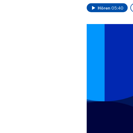
Alle Informationen
Analy
Sachsen-Anhalt wählt
Hinte
Hören
05:40
am 6. September 2026
Wirtsc
einen neuen Landtag.
militä
Seit 2021 wird das
Verein
Bundesland von einer
den m
Koalition aus CDU, SPD
Länder
und FDP regiert.-
großem
Umfragen, Prognosen,
aktuel
Wahlprogramme,
aktuelle Berichte und
Hintergründe zu den
Parteien und Kandidaten
der anstehenden Wahl.