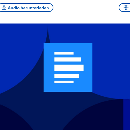
sen und
Hintergründe
Hintergründe
Der Überfall der
Der Iran – seit der
rgründe
Audio herunterladen
haftlich und
palästinensischen
Islamischen Revolu
risch gehören die
Terrororganisation
1979 auch Islamisc
igten Staaten zu
Hamas im Oktober 2023
Republik Iran – ist e
ächtigsten
auf Israel hat in der
von einem
n der Erde, mit
Region wieder die
Religionsführer auto
 Einfluss auf das
Gewalt entfacht. Israel
regierter Staat im 
le Weltgeschehen.
möchte die Hamas
Osten. Eine Feindsc
zerstören. Diese wird wie
zu Israel und zu de
die Hisbollah im Libanon
ist fest in der
vom Iran unterstützt.
Staatsideologie
verankert.