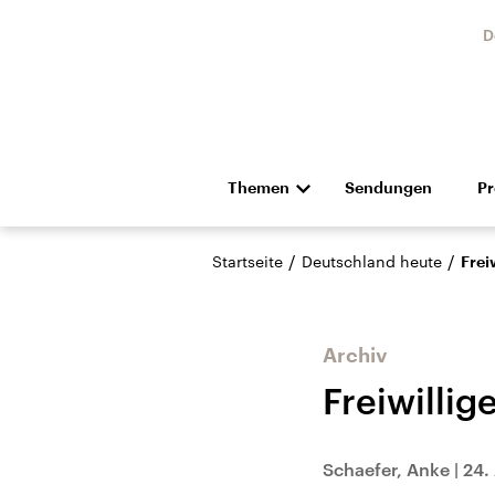
D
Themen
Sendungen
P
Die Nachrichten
Politik
/
/
Startseite
Deutschland heute
Frei
Hörspiel und Feature
Musik
Archiv
Freiwillig
Landtagswahl Sachsen-
USA
Schaefer, Anke
|
24.
Anhalt 2026
Aktuel