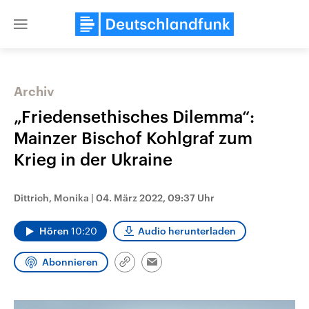
Close
menu
Archiv
Themen
„Friedensethisches Dilemma“:
Mainzer Bischof Kohlgraf zum
Krieg in der Ukraine
Dittrich, Monika
|
04. März 2022, 09:37 Uhr
Hören
10:20
Audio herunterladen
Landtagswahl Sachsen-Anhalt
USA
2026
Aktuelle Beiträge, Analys
Abonnieren
Alle Informationen
Hintergründe
Link
Email
Sachsen-Anhalt wählt am 6.
Wirtschaftlich und militäri
kopieren/teilen
September 2026 einen neuen
gehören die Vereinigten S
Landtag. Seit 2021 wird das
den mächtigsten Ländern 
Bundesland von einer Koalition aus
mit großem Einfluss auf d