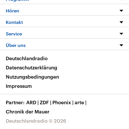
Programm
Hören
Alle Sendungen
Livestream
Kontakt
Die Nachrichten
Audios
Hörerservice
Service
Nachrichtenleicht
Podcasts
Social Media
FAQ
Über uns
Neue Beiträge auf dlf.de
Deutschlandfunk App
Newsletter
Deutschlandradio
Themen-Schwerpunkte
Nachrichten App
Deutschlandradio
Veranstaltungen
Presse
Frequenzen
Datenschutzerklärung
Musikliste
Ausbildung und Karriere
Nutzungsbedingungen
RSS
Transparenz
Impressum
Korrekturen
Barrierefreiheit
Partner
ARD
|
ZDF
|
Phoenix
|
arte
|
Chronik der Mauer
Deutschlandradio © 2026