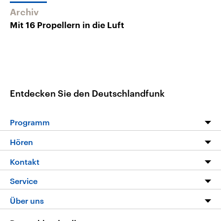
Archiv
Mit 16 Propellern in die Luft
Entdecken Sie den Deutschlandfunk
Programm
Programm
Hören
Alle Sendungen
Livestream
Kontakt
Die Nachrichten
Audios
Hörerservice
Service
Nachrichtenleicht
Podcasts
Social Media
FAQ
Über uns
Neue Beiträge auf dlf.de
Deutschlandfunk App
Newsletter
Deutschlandradio
Themen-Schwerpunkte