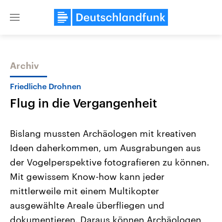
Close
menu
Archiv
Themen
Friedliche Drohnen
Flug in die Vergangenheit
Bislang mussten Archäologen mit kreativen
Ideen daherkommen, um Ausgrabungen aus
der Vogelperspektive fotografieren zu können.
Landtagswahl Sachsen-Anhalt
USA
Mit gewissem Know-how kann jeder
2026
Aktuelle Beiträge, Analys
Alle Informationen
mittlerweile mit einem Multikopter
Hintergründe
Sachsen-Anhalt wählt am 6.
Wirtschaftlich und militäri
ausgewählte Areale überfliegen und
September 2026 einen neuen
gehören die Vereinigten S
Landtag. Seit 2021 wird das
den mächtigsten Ländern 
dokumentieren. Daraus können Archäologen
Bundesland von einer Koalition aus
mit großem Einfluss auf d