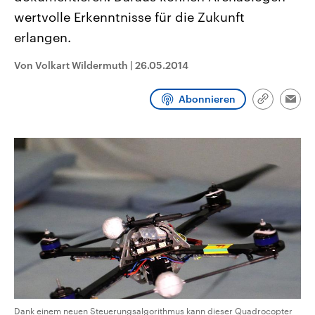
CDU, SPD und FDP regiert.-
aktuelle Weltgeschehen.
wertvolle Erkenntnisse für die Zukunft
Umfragen, Prognosen,
Wahlprogramme, aktuelle Berichte
erlangen.
Sendungen
Programm
Podcasts
und Hintergründe zu den Parteien
und Kandidaten der anstehenden
Wahl.
Von Volkart Wildermuth
|
26.05.2014
Audio-Archiv
Abonnieren
Link
Emai
kopieren/te
Dank einem neuen Steuerungsalgorithmus kann dieser Quadrocopter