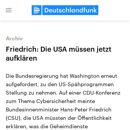
Close
menu
Archiv
Themen
Friedrich: Die USA müssen jetzt
aufklären
Die Bundesregierung hat Washington erneut
aufgefordert, zu den US-Spähprogrammen
Stellung zu nehmen. Auf einer CDU-Konferenz
zum Thema Cybersicherheit meinte
Landtagswahl Sachsen-Anhalt
USA
2026
Aktuelle Beiträge, Analys
Bundesinnenminister Hans-Peter Friedrich
Alle Informationen
Hintergründe
Sachsen-Anhalt wählt am 6.
Wirtschaftlich und militäri
(CSU), die USA müssten der Öffentlichkeit
September 2026 einen neuen
gehören die Vereinigten S
Landtag. Seit 2021 wird das
den mächtigsten Ländern 
erklären, was die Geheimdienste
Bundesland von einer Koalition aus
mit großem Einfluss auf d