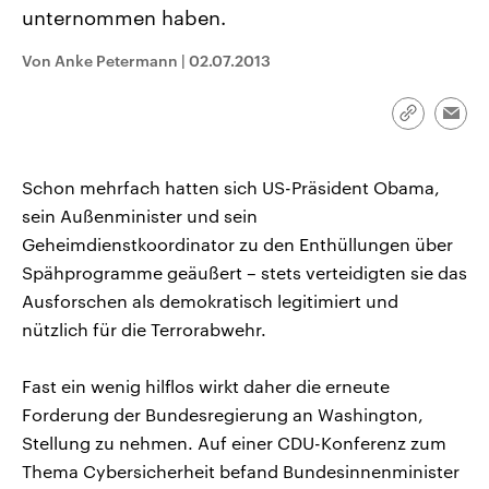
CDU, SPD und FDP regiert.-
aktuelle Weltgeschehen.
unternommen haben.
Umfragen, Prognosen,
Wahlprogramme, aktuelle Berichte
Von Anke Petermann
|
02.07.2013
Sendungen
Programm
Podcasts
und Hintergründe zu den Parteien
und Kandidaten der anstehenden
Wahl.
Audio-Archiv
Link
Emai
kopieren/te
Schon mehrfach hatten sich US-Präsident Obama,
sein Außenminister und sein
Geheimdienstkoordinator zu den Enthüllungen über
Spähprogramme geäußert – stets verteidigten sie das
Ausforschen als demokratisch legitimiert und
nützlich für die Terrorabwehr.
Fast ein wenig hilflos wirkt daher die erneute
Forderung der Bundesregierung an Washington,
Stellung zu nehmen. Auf einer CDU-Konferenz zum
Thema Cybersicherheit befand Bundesinnenminister