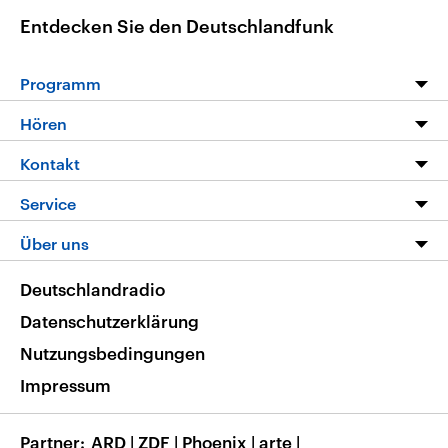
Entdecken Sie den Deutschlandfunk
Programm
Programm
Hören
Alle Sendungen
Livestream
Kontakt
Die Nachrichten
Audios
Hörerservice
Service
Nachrichtenleicht
Podcasts
Social Media
FAQ
Über uns
Neue Beiträge auf dlf.de
Deutschlandfunk App
Newsletter
Deutschlandradio
Themen-Schwerpunkte
Nachrichten App
Deutschlandradio
Veranstaltungen
Presse
Frequenzen
Datenschutzerklärung
Musikliste
Ausbildung und Karriere
Nutzungsbedingungen
RSS
Transparenz
Impressum
Korrekturen
Barrierefreiheit
Partner
ARD
|
ZDF
|
Phoenix
|
arte
|