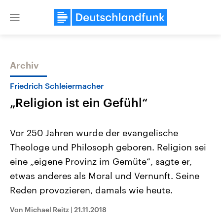
Close
menu
Archiv
Themen
Friedrich Schleiermacher
„Religion ist ein Gefühl“
Vor 250 Jahren wurde der evangelische
Theologe und Philosoph geboren. Religion sei
eine „eigene Provinz im Gemüte“, sagte er,
Landtagswahl Sachsen-Anhalt
USA
etwas anderes als Moral und Vernunft. Seine
2026
Aktuelle Beiträge, Analys
Alle Informationen
Reden provozieren, damals wie heute.
Hintergründe
Sachsen-Anhalt wählt am 6.
Wirtschaftlich und militäri
September 2026 einen neuen
gehören die Vereinigten S
Von Michael Reitz
|
21.11.2018
Landtag. Seit 2021 wird das
den mächtigsten Ländern 
Bundesland von einer Koalition aus
mit großem Einfluss auf d