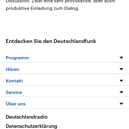
Diskussion. Zwar eine sehr provokative, aber auch
produktive Einladung zum Dialog.
Entdecken Sie den Deutschlandfunk
Programm
Programm
Hören
Alle Sendungen
Livestream
Kontakt
Die Nachrichten
Audios
Hörerservice
Service
Nachrichtenleicht
Podcasts
Social Media
FAQ
Über uns
Neue Beiträge auf dlf.de
Deutschlandfunk App
Newsletter
Deutschlandradio
Themen-Schwerpunkte
Nachrichten App
Deutschlandradio
Veranstaltungen
Presse
Frequenzen
Datenschutzerklärung