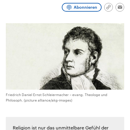
CDU, SPD und FDP regiert.-
aktuelle Weltgeschehen.
Abonnieren
Umfragen, Prognosen,
Link
Emai
Wahlprogramme, aktuelle Berichte
kopieren/te
Sendungen
Programm
Podcasts
und Hintergründe zu den Parteien
und Kandidaten der anstehenden
Wahl.
Audio-Archiv
Friedrich Daniel Ernst Schleiermacher – evang. Theologe und
Philosoph. (picture alliance/akg-images)
Religion ist nur das unmittelbare Gefühl der