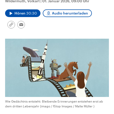
Wildermuth, Volkart
|
01. Januar 2026, 09:00 Uhr
CDU, SPD und FDP regiert.-
aktuelle Weltgeschehen.
Umfragen, Prognosen,
Wahlprogramme, aktuelle Berichte
Hören
30:30
Audio herunterladen
Sendungen
Programm
Podcasts
und Hintergründe zu den Parteien
und Kandidaten der anstehenden
Wahl.
Link
Email
Audio-Archiv
kopieren/teilen
Wie Gedächtnis entsteht: Bleibende Erinnerungen entstehen erst ab
dem dritten Lebensjahr (imago / fStop Images / Malte Müller )