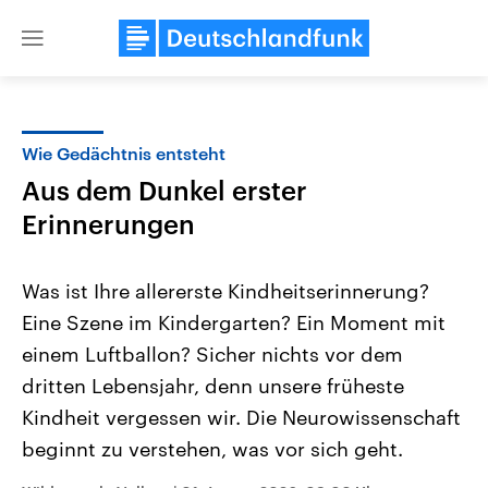
Close
menu
Wie Gedächtnis entsteht
Themen
Aus dem Dunkel erster
Erinnerungen
Was ist Ihre allererste Kindheitserinnerung?
Eine Szene im Kindergarten? Ein Moment mit
einem Luftballon? Sicher nichts vor dem
Landtagswahl Sachsen-Anhalt
USA
dritten Lebensjahr, denn unsere früheste
2026
Aktuelle Beiträge, Analys
Kindheit vergessen wir. Die Neurowissenschaft
Alle Informationen
Hintergründe
Sachsen-Anhalt wählt am 6.
Wirtschaftlich und militäri
beginnt zu verstehen, was vor sich geht.
September 2026 einen neuen
gehören die Vereinigten S
Landtag. Seit 2021 wird das
den mächtigsten Ländern 
Bundesland von einer Koalition aus
mit großem Einfluss auf d