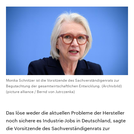
CDU, SPD und FDP regiert.-
aktuelle Weltgeschehen.
Umfragen, Prognosen,
Wahlprogramme, aktuelle Berichte
Sendungen
Programm
Podcasts
und Hintergründe zu den Parteien
und Kandidaten der anstehenden
Wahl.
Audio-Archiv
Monika Schnitzer ist die Vorsitzende des Sachverständigenrats zur
Begutachtung der gesamtwirtschaftlichen Entwicklung. (Archivbild)
(picture alliance / Bernd von Jutrczenka)
Das löse weder die aktuellen Probleme der Hersteller
noch sichere es Industrie-Jobs in Deutschland, sagte
die Vorsitzende des Sachverständigenrats zur