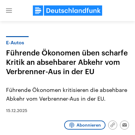
Close
menu
E-Autos
Themen
Führende Ökonomen üben scharfe
Kritik an absehbarer Abkehr vom
Verbrenner-Aus in der EU
Führende Ökonomen kritisieren die absehbare
Abkehr vom Verbrenner-Aus in der EU.
Landtagswahl Sachsen-Anhalt
USA
2026
15.12.2025
Aktuelle Beiträge, Analys
Alle Informationen
Hintergründe
Sachsen-Anhalt wählt am 6.
Wirtschaftlich und militäri
September 2026 einen neuen
gehören die Vereinigten S
Abonnieren
Link
Emai
Landtag. Seit 2021 wird das
den mächtigsten Ländern 
kopieren/te
Bundesland von einer Koalition aus
mit großem Einfluss auf d