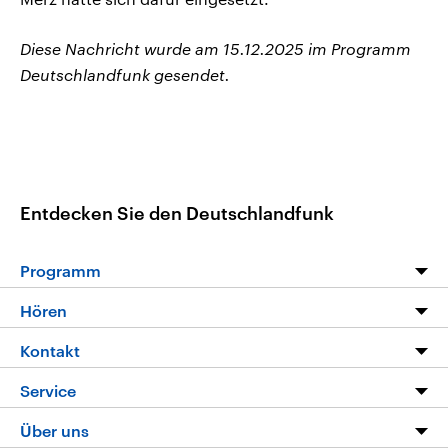
Diese Nachricht wurde am 15.12.2025 im Programm
Deutschlandfunk gesendet.
Entdecken Sie den Deutschlandfunk
Programm
Programm
Hören
Alle Sendungen
Livestream
Kontakt
Die Nachrichten
Audios
Hörerservice
Service
Nachrichtenleicht
Podcasts
Social Media
FAQ
Über uns
Neue Beiträge auf dlf.de
Deutschlandfunk App