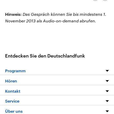
kopieren/te
CDU, SPD und FDP regiert.-
aktuelle Weltgeschehen.
Umfragen, Prognosen,
Wahlprogramme, aktuelle Berichte
Hinweis:
Das Gespräch können Sie bis mindestens 1.
Sendungen
Programm
Podcasts
und Hintergründe zu den Parteien
und Kandidaten der anstehenden
November 2013 als Audio-on-demand abrufen.
Wahl.
Audio-Archiv
Entdecken Sie den Deutschlandfunk
Programm
Programm
Hören
Alle Sendungen
Livestream
Kontakt
Die Nachrichten
Audios
Hörerservice
Service
Nachrichtenleicht
Podcasts
Social Media
FAQ
Über uns
Neue Beiträge auf dlf.de
Deutschlandfunk App