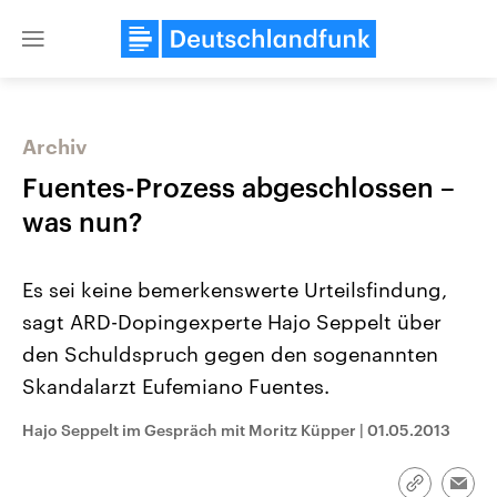
Close
menu
Archiv
Themen
Fuentes-Prozess abgeschlossen –
was nun?
Es sei keine bemerkenswerte Urteilsfindung,
sagt ARD-Dopingexperte Hajo Seppelt über
den Schuldspruch gegen den sogenannten
Skandalarzt Eufemiano Fuentes.
Landtagswahl Sachsen-Anhalt
USA
2026
Aktuelle Beiträge, Analys
Alle Informationen
Hintergründe
Hajo Seppelt im Gespräch mit Moritz Küpper
|
01.05.2013
Sachsen-Anhalt wählt am 6.
Wirtschaftlich und militäri
September 2026 einen neuen
gehören die Vereinigten S
Landtag. Seit 2021 wird das
den mächtigsten Ländern 
Link
Bundesland von einer Koalition aus
mit großem Einfluss auf d
Emai