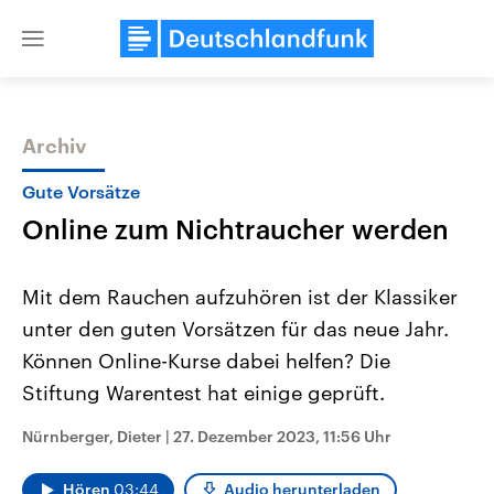
Close
menu
Archiv
Themen
Gute Vorsätze
Online zum Nichtraucher werden
Mit dem Rauchen aufzuhören ist der Klassiker
unter den guten Vorsätzen für das neue Jahr.
Können Online-Kurse dabei helfen? Die
Landtagswahl Sachsen-Anhalt
USA
Stiftung Warentest hat einige geprüft.
2026
Aktuelle Beiträge, Analys
Alle Informationen
Hintergründe
Nürnberger, Dieter
|
27. Dezember 2023, 11:56 Uhr
Sachsen-Anhalt wählt am 6.
Wirtschaftlich und militäri
September 2026 einen neuen
gehören die Vereinigten S
Landtag. Seit 2021 wird das
den mächtigsten Ländern 
Hören
03:44
Audio herunterladen
Bundesland von einer Koalition aus
mit großem Einfluss auf d