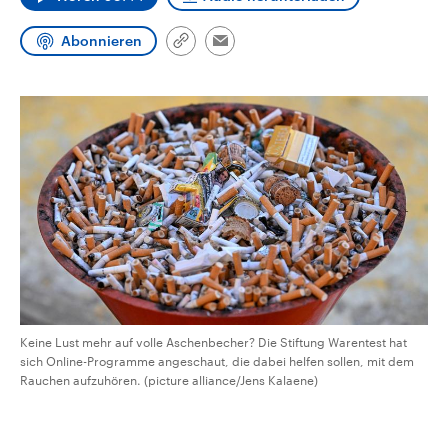
CDU, SPD und FDP regiert.-
aktuelle Weltgeschehen.
Umfragen, Prognosen,
Abonnieren
Wahlprogramme, aktuelle Berichte
Link
Email
Sendungen
Programm
Podcasts
und Hintergründe zu den Parteien
kopieren/teilen
und Kandidaten der anstehenden
Wahl.
Audio-Archiv
Keine Lust mehr auf volle Aschenbecher? Die Stiftung Warentest hat
sich Online-Programme angeschaut, die dabei helfen sollen, mit dem
Rauchen aufzuhören. (picture alliance/Jens Kalaene)