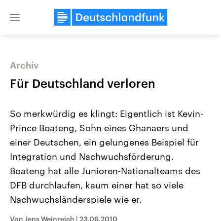
Close
menu
Archiv
Themen
Für Deutschland verloren
So merkwürdig es klingt: Eigentlich ist Kevin-
Prince Boateng, Sohn eines Ghanaers und
einer Deutschen, ein gelungenes Beispiel für
Integration und Nachwuchsförderung.
Boateng hat alle Junioren-Nationalteams des
Landtagswahl Sachsen-Anhalt
USA
2026
Aktuelle Beiträge, Analys
DFB durchlaufen, kaum einer hat so viele
Alle Informationen
Hintergründe
Sachsen-Anhalt wählt am 6.
Wirtschaftlich und militäri
Nachwuchsländerspiele wie er.
September 2026 einen neuen
gehören die Vereinigten S
Landtag. Seit 2021 wird das
den mächtigsten Ländern 
Von Jens Weinreich
|
23.06.2010
Bundesland von einer Koalition aus
mit großem Einfluss auf d