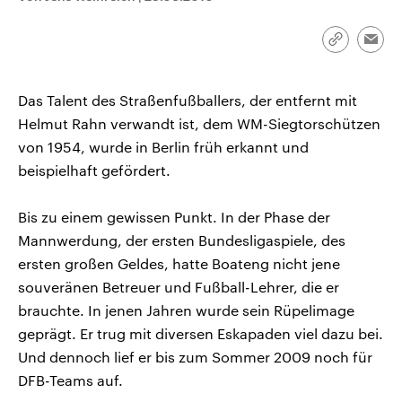
CDU, SPD und FDP regiert.-
aktuelle Weltgeschehen.
Umfragen, Prognosen,
Wahlprogramme, aktuelle Berichte
Link
Emai
Sendungen
Programm
Podcasts
und Hintergründe zu den Parteien
kopieren/te
und Kandidaten der anstehenden
Wahl.
Das Talent des Straßenfußballers, der entfernt mit
Audio-Archiv
Helmut Rahn verwandt ist, dem WM-Siegtorschützen
von 1954, wurde in Berlin früh erkannt und
beispielhaft gefördert.
Bis zu einem gewissen Punkt. In der Phase der
Mannwerdung, der ersten Bundesligaspiele, des
ersten großen Geldes, hatte Boateng nicht jene
souveränen Betreuer und Fußball-Lehrer, die er
brauchte. In jenen Jahren wurde sein Rüpelimage
geprägt. Er trug mit diversen Eskapaden viel dazu bei.
Und dennoch lief er bis zum Sommer 2009 noch für
DFB-Teams auf.