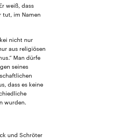
Er weiß, dass
r tut, im Namen
kei nicht nur
nur aus religiösen
mus.“ Man dürfe
egen seines
schaftlichen
s, dass es keine
chiedliche
en wurden.
ack und Schröter