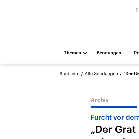
D
Themen
Sendungen
P
Die Nachrichten
Politik
/
/
Startseite
Alle Sendungen
"Der Gr
Hörspiel und Feature
Musik
Archiv
Furcht vor dem
„Der Grat 
Landtagswahl Sachsen-
USA
Anhalt 2026
Aktuel