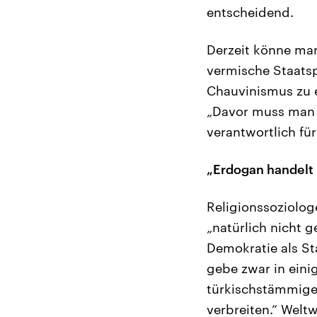
entscheidend.
Derzeit könne man
vermische Staats
Chauvinismus zu e
„Davor muss man s
verantwortlich fü
„Erdogan handelt
Religionssoziolog
„natürlich nicht g
Demokratie als St
gebe zwar in eini
türkischstämmigen
verbreiten.“ Welt