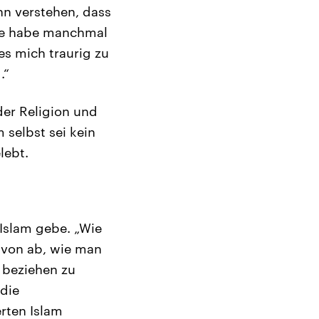
nn verstehen, dass
 sie habe manchmal
es mich traurig zu
.“
der Religion und
 selbst sei kein
lebt.
Islam gebe. „Wie
davon ab, wie man
u beziehen zu
 die
rten Islam