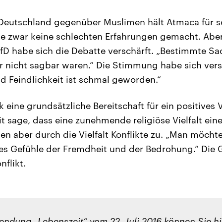
Deutschland gegenüber Muslimen hält Atmaca für s
ie zwar keine schlechten Erfahrungen gemacht. Abe
 habe sich die Debatte verschärft. „Bestimmte Sac
er nicht sagbar waren.“ Die Stimmung habe sich vers
nd Feindlichkeit ist schmal geworden.“
k eine grundsätzliche Bereitschaft für ein positives 
t sage, dass eine zunehmende religiöse Vielfalt eine
n aber durch die Vielfalt Konflikte zu. „Man möchte 
 es Gefühle der Fremdheit und der Bedrohung.“ Die G
nflikt.
endung „Lebenszeit“ vom 22. Juli 2016 können Sie h