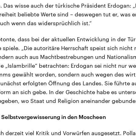
. Das wisse auch der türkische Präsident Erdogan: „
eiheit beliebte Werte sind – deswegen tut er, was e
uch wenn das widersprüchlich ist.“
onte, dass bei der aktuellen Entwicklung in der Tür
e spiele. „Die autoritäre Herrschaft speist sich nicht 
ondern auch aus Machtbestrebungen und Nationalis
ie „Islambrille“ betrachten: Erdogan sei nicht nur w
amms gewählt worden, sondern auch wegen des wirt
zunächst erfolgten Öffnung des Landes. Sie führte au
form an sich gebe. In der Geschichte habe es unters
gegeben, wo Staat und Religion aneinander gebund
Selbstvergewisserung in den Moscheen
h derzeit viel Kritik und Vorwürfen ausgesetzt. Poll