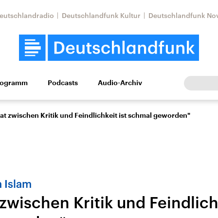
eutschlandradio
Deutschlandfunk Kultur
Deutschlandfunk No
rogramm
Podcasts
Audio-Archiv
Wirtschaft
Wissen
Kultur
Europa
Gesellschaf
at zwischen Kritik und Feindlichkeit ist schmal geworden"
 Islam
zwischen Kritik und Feindlichk
Nahostkonflikt
Iran
le Beiträge,
Aktuelle Lage und
Aktuelle Lage und