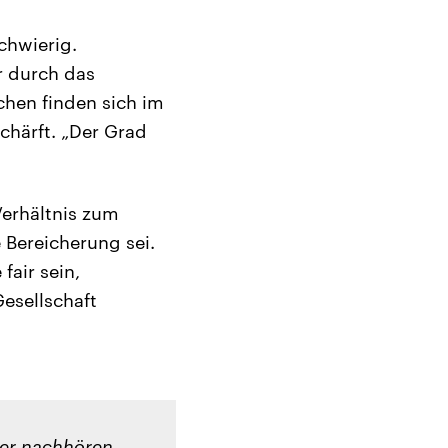
chwierig.
r durch das
hen finden sich im
chärft. „Der Grad
Verhältnis zum
 Bereicherung sei.
fair sein,
esellschaft
ier nachhören.