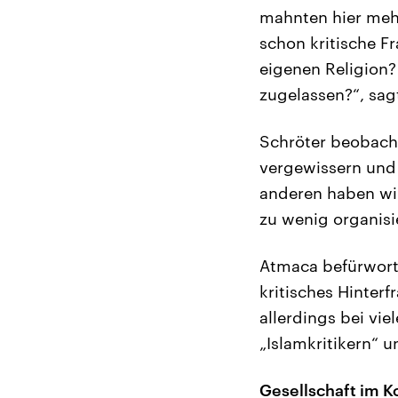
mahnten hier mehr
schon kritische Fr
eigenen Religion?
zugelassen?“, sag
Schröter beobacht
vergewissern und 
anderen haben wir
zu wenig organisi
Atmaca befürworte
kritisches Hinterf
allerdings bei vi
„Islamkritikern“ 
Gesellschaft im Ko