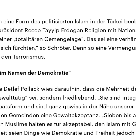
 eine Form des politisierten Islam in der Türkei beo
präsident Recep Tayyip Erdogan Religion mit Natio
iner „totalitären Gemengelage“. Das sei eine verhä
ich fürchten,“ so Schröter. Denn so eine Vermengu
r den Terrorismus.
 im Namen der Demokratie“
e Detlef Pollack wies daraufhin, dass die Mehrheit 
ewalttätig“ sei, sondern friedliebend. „Sie sind inte
aatsform und sind ganz gewiss in der Nähe unserer G
gen Gemeinden eine Gewaltakzeptanz: „Sieben bis a
 Muslime halten es für akzeptabel, den Islam mit 
weit seien Dinge wie Demokratie und Freiheit jedoch