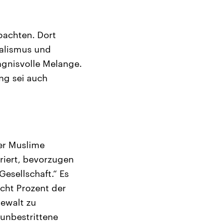
bachten. Dort
nalismus und
ngnisvolle Melange.
ng sei auch
der Muslime
griert, bevorzugen
esellschaft.“ Es
cht Prozent der
Gewalt zu
 unbestrittene