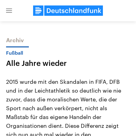
Close
menu
Archiv
Themen
Fußball
Alle Jahre wieder
2015 wurde mit den Skandalen in FIFA, DFB
und in der Leichtathletik so deutlich wie nie
zuvor, dass die moralischen Werte, die der
Landtagswahl Sachsen-Anhalt
USA
Sport nach außen verkörpert, nicht als
2026
Aktuelle Beiträge, Analys
Alle Informationen
Maßstab für das eigene Handeln der
Hintergründe
Sachsen-Anhalt wählt am 6.
Wirtschaftlich und militäri
Organisationen dient. Diese Differenz zeigt
September 2026 einen neuen
gehören die Vereinigten S
Landtag. Seit 2021 wird das
den mächtigsten Ländern 
sich nun auch mal wieder in den
Bundesland von einer Koalition aus
mit großem Einfluss auf d