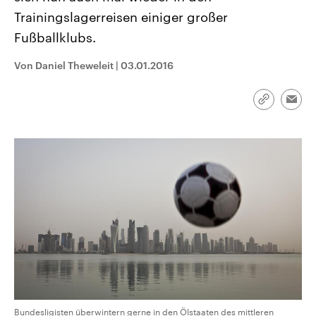
CDU, SPD und FDP regiert.-
aktuelle Weltgeschehen.
Trainingslagerreisen einiger großer
Umfragen, Prognosen,
Wahlprogramme, aktuelle Berichte
Fußballklubs.
Sendungen
Programm
Podcasts
und Hintergründe zu den Parteien
und Kandidaten der anstehenden
Wahl.
Von Daniel Theweleit
|
03.01.2016
Audio-Archiv
Link
Emai
kopieren/te
Bundesligisten überwintern gerne in den Ölstaaten des mittleren