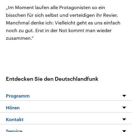
„Im Moment laufen alle Protagonisten so ein
bisschen für sich selbst und verteidigen ihr Revier.
Manchmal denke ich: Vielleicht geht es uns einfach
noch zu gut. Erst in der Not kommt man wieder
zusammen.“
Entdecken Sie den Deutschlandfunk
Programm
Programm
Hören
Alle Sendungen
Livestream
Kontakt
Die Nachrichten
Audios
Hörerservice
Service