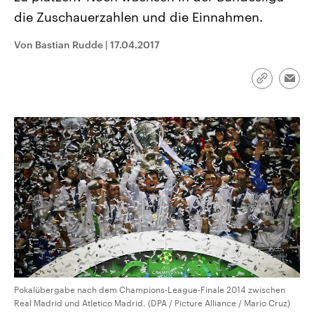
aktuelle Weltgeschehen.
Diese wird wie die Hisboll
die Zuschauerzahlen und die Einnahmen.
Libanon vom Iran unterstüt
Sendungen
Programm
Podcasts
Von Bastian Rudde
|
17.04.2017
Audio-Archiv
Link
Emai
kopieren/te
Pokalübergabe nach dem Champions-League-Finale 2014 zwischen
Real Madrid und Atletico Madrid. (DPA / Picture Alliance / Mario Cruz)