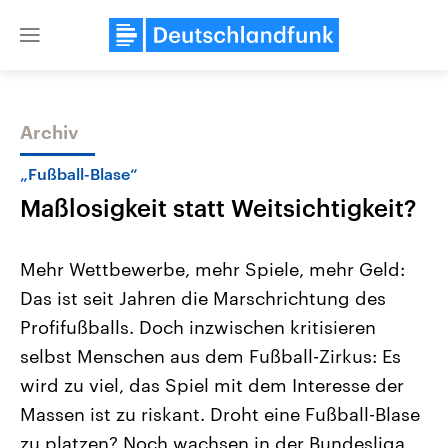
Close
menu
Archiv
Themen
„Fußball-Blase“
Maßlosigkeit statt Weitsichtigkeit?
Mehr Wettbewerbe, mehr Spiele, mehr Geld:
Das ist seit Jahren die Marschrichtung des
Profifußballs. Doch inzwischen kritisieren
USA
Nahostkonflikt
selbst Menschen aus dem Fußball-Zirkus: Es
Aktuelle Beiträge, Analysen und
Aktuelle Lage und Hinter
Der Überfall der palästine
Hintergründe
wird zu viel, das Spiel mit dem Interesse der
Wirtschaftlich und militärisch
Terrororganisation Hamas
Massen ist zu riskant. Droht eine Fußball-Blase
gehören die Vereinigten Staaten zu
Oktober 2023 auf Israel ha
den mächtigsten Ländern der Erde,
Region wieder die Gewalt 
zu platzen? Noch wachsen in der Bundesliga
mit großem Einfluss auf das
Israel möchte die Hamas z