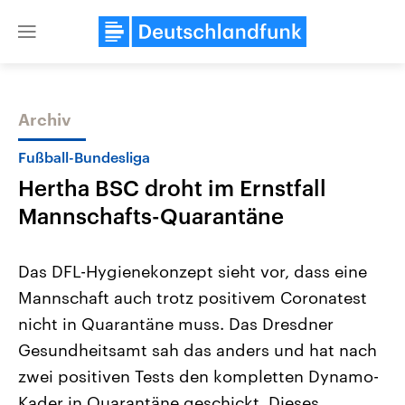
Close
menu
Archiv
Themen
Fußball-Bundesliga
Hertha BSC droht im Ernstfall
Mannschafts-Quarantäne
Das DFL-Hygienekonzept sieht vor, dass eine
Mannschaft auch trotz positivem Coronatest
Landtagswahl Sachsen-Anhalt
USA
nicht in Quarantäne muss. Das Dresdner
2026
Aktuelle Beiträge, Analys
Alle Informationen
Hintergründe
Gesundheitsamt sah das anders und hat nach
Sachsen-Anhalt wählt am 6.
Wirtschaftlich und militäri
September 2026 einen neuen
gehören die Vereinigten S
zwei positiven Tests den kompletten Dynamo-
Landtag. Seit 2021 wird das
den mächtigsten Ländern 
Kader in Quarantäne geschickt. Dieses
Bundesland von einer Koalition aus
mit großem Einfluss auf d