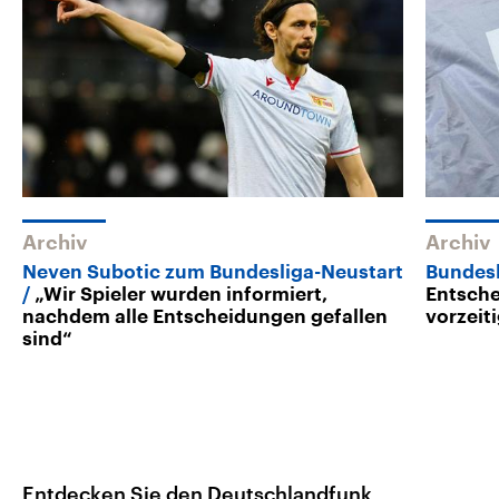
Archiv
Archiv
Neven Subotic zum Bundesliga-Neustart
Bundesl
„Wir Spieler wurden informiert,
Entsche
nachdem alle Entscheidungen gefallen
vorzeit
sind“
Entdecken Sie den Deutschlandfunk